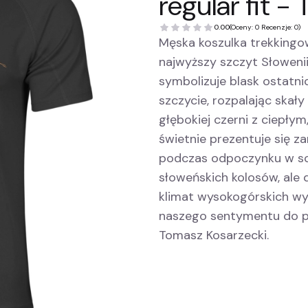
regular fit -
0.00
(Oceny: 0 Recenzje: 0)
Męska koszulka trekkingo
najwyższy szczyt Słoweni
symbolizuje blask ostatnic
szczycie, rozpalając skał
głębokiej czerni z ciepły
świetnie prezentuje się z
podczas odpoczynku w sc
słoweńskich kolosów, ale
klimat wysokogórskich wy
naszego sentymentu do pięk
Tomasz Kosarzecki.
*
Rozmiar koszulki