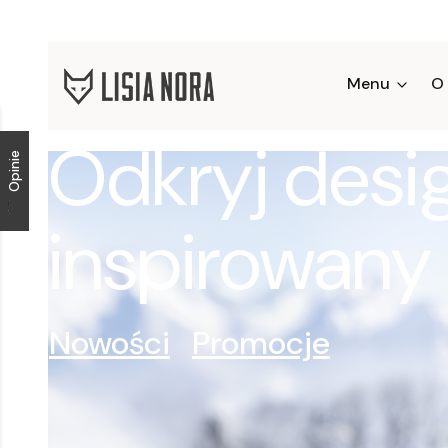
Menu
O
Odkryj desi
Opinie
inspirowany
Nowości
Promocje