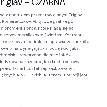
 Triglav - CZARNA
wa z nadrukiem przedstawiającym Triglav —
i. Pomarańczowo-brązowa grafika gór
h promieni słońca, które kładą się na
y ciepłym, metalicznym światłem. Kontrast
m, miedziowym nadrukiem sprawia, że koszulka
arówno na wymagającym podejściu, jak i
hronisku. Stworzona dla miłośników
 dedykowana każdemu, kto kocha surowy
praw. T-shirt został zaprojektowany z
nych Alp Julijskich. Autorem ilustracji jest