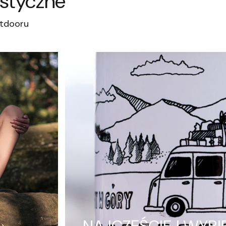
ystyczne
utdooru
NAJCZĘŚCIEJ WYBI