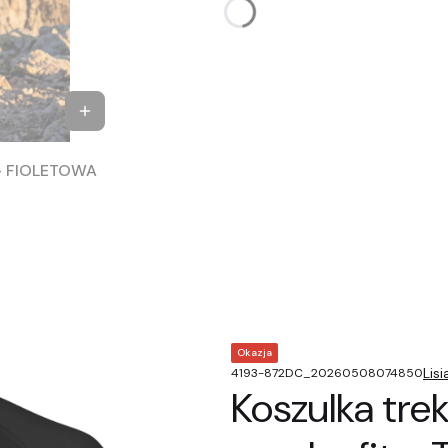
 - FIOLETOWA
Okazja
Lis
4193-872DC_20260508074850
Koszulka tr