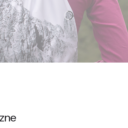
Workoplecaki
Wygodne i p
się na krótki
dzień, przy w
rower. Nasze
pojemne, wyg
Polsce
, z m
Zobacz więcej
czne