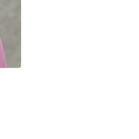
raktyczne
workoplecaki
idealnie nadają
e wycieczki, ale sprawdzą się też na co
yjściach do parku, do sklepu czy na
 worki na plecy o pojemności 15l są
odne i wytrzymałe. Uszyte zostały
w
ateriałów pochodzących
z recyklingu.