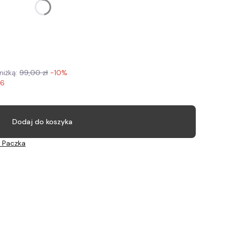
nalne
niżką:
99,00 zł
-10%
26
Dodaj do koszyka
 Paczka