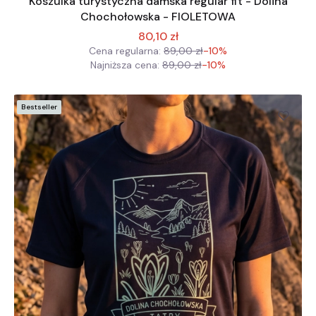
Koszulka turystyczna damska regular fit - Dolina
Chochołowska - FIOLETOWA
80,10 zł
Cena regularna:
89,00 zł
-10%
Najniższa cena:
89,00 zł
-10%
Bestseller