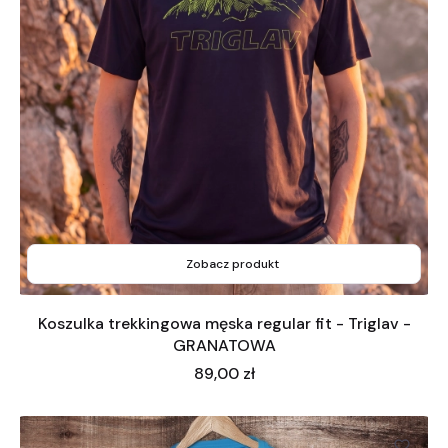
Zobacz produkt
Koszulka trekkingowa męska regular fit - Triglav -
GRANATOWA
Cena
89,00 zł