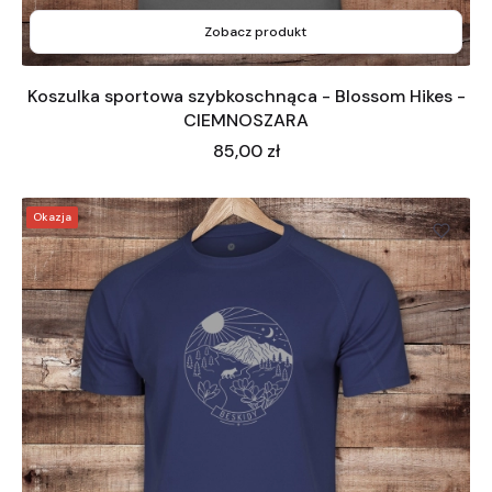
Zobacz produkt
Koszulka sportowa szybkoschnąca - Blossom Hikes -
CIEMNOSZARA
Cena
85,00 zł
Okazja