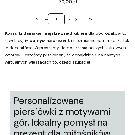
Cena
79,00 zł
Strona
z 5
Przejdź do ostatniej stro
Koszulki damskie i męskie z nadrukiem
dla podróżników to
rewelacyjny
pomysł na prezent
i niezmiernie nam miło, że tak
je doceniliście. Zapraszamy do obejrzenia naszych kultowych
wzorów. Jesteśmy przekonani, że odnajdziecie na naszych
wirtualnych wieszakach to, czego szukacie!
Personalizowane
piersiówki z motywami
gór. Idealny pomysł na
prezent dla miłośników