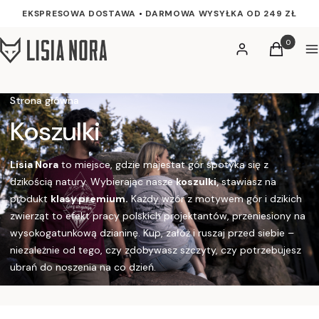
EKSPRESOWA DOSTAWA
•
DARMOWA WYSYŁKA OD 249 ZŁ
Produkty w
Zaloguj się
Koszyk
M
Strona główna
Koszulki
Lisia Nora
to miejsce, gdzie majestat gór spotyka się z
dzikością natury. Wybierając nasze
koszulki,
stawiasz na
produkt
klasy premium.
Każdy wzór z motywem gór i dzikich
zwierząt to efekt pracy polskich projektantów, przeniesiony na
wysokogatunkową dzianinę. Kup, załóż i ruszaj przed siebie –
niezależnie od tego, czy zdobywasz szczyty, czy potrzebujesz
ubrań do noszenia na co dzień.