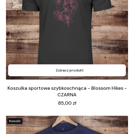
Zobacz produkt
Koszulka sportowa szybkoschnąca - Blossom Hikes -
CZARNA
Cena
85,00 zł
Nowość