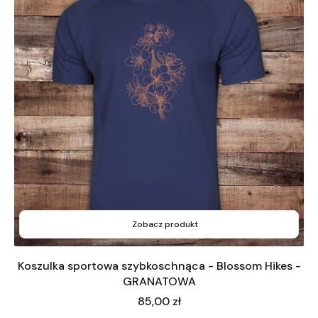
Zobacz produkt
Koszulka sportowa szybkoschnąca - Blossom Hikes -
GRANATOWA
Cena
85,00 zł