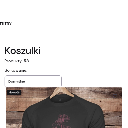
FILTRY
Koniec filtrów
Koszulki
Produkty:
53
Lista produktów
Sortowanie:
Domyślne
Nowość