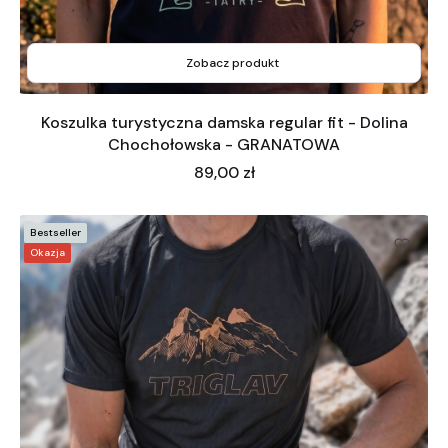
Zobacz produkt
Koszulka turystyczna damska regular fit - Dolina
Chochołowska - GRANATOWA
Cena
89,00 zł
Bestseller
Okazja