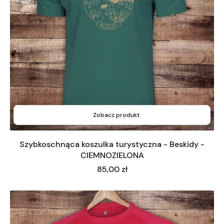
Zobacz produkt
Szybkoschnąca koszulka turystyczna - Beskidy -
CIEMNOZIELONA
Cena
85,00 zł