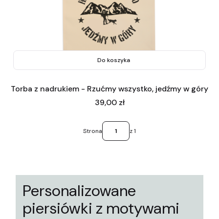
Do koszyka
Torba z nadrukiem - Rzućmy wszystko, jedźmy w góry
Cena
39,00 zł
Strona
z 1
Personalizowane
piersiówki z motywami