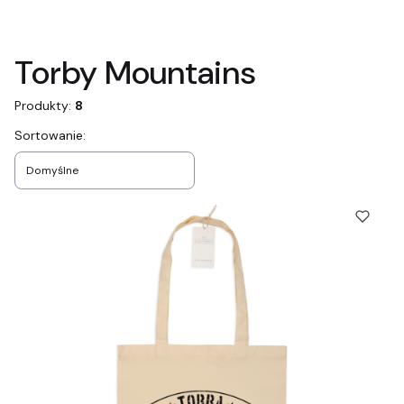
Koniec filtrów
Torby Mountains
Produkty:
8
Lista produktów
Sortowanie:
Domyślne