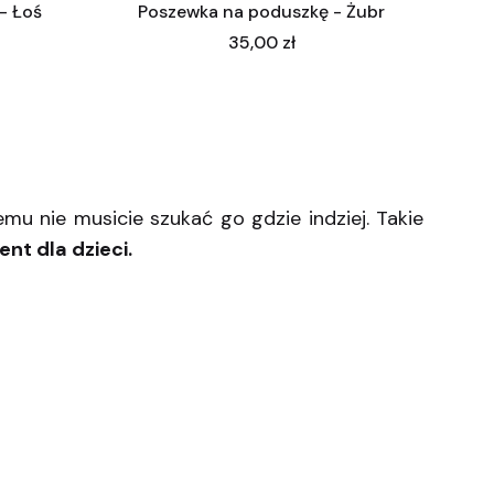
- Łoś
Poszewka na poduszkę - Żubr
Cena
35,00 zł
 strony z produktami
zemu nie musicie szukać go gdzie indziej. Takie
ent dla dzieci.