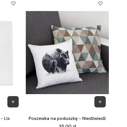
- Lis
Poszewka na poduszkę - Niedźwiedź
Cena
35,00 zł