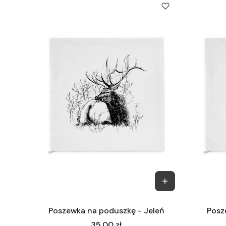
Poszewka na poduszkę - Jeleń
Posz
Cena
35,00 zł