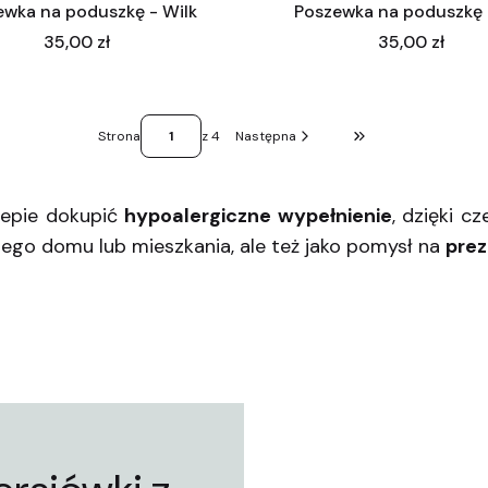
ewka na poduszkę - Wilk
Poszewka na poduszkę 
Cena
Cena
35,00 zł
35,00 zł
Strona
z 4
Następna
Przejdź do ostatniej
lepie dokupić
hypoalergiczne wypełnienie
, dzięki c
go domu lub mieszkania, ale też jako pomysł na
prez