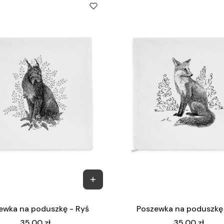
ewka na poduszkę - Ryś
Poszewka na poduszkę 
Cena
Cena
35,00 zł
35,00 zł