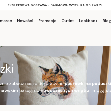
EKSPRESOWA DOSTAWA
•
DARMOWA WYSYŁKA OD 249 ZŁ
 marce
Nowości
Promocje
Outlet
Lookbook
Blog
zki
nie zobacz nasze dekoracyjne
poszewki na poduszk
ynawskim
pasują do
nowoczesnych wnętrz
i mogą st