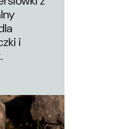
ersiówki z
lny
dla
zki i
.