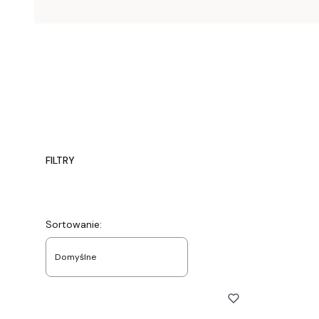
FILTRY
Koniec filtrów
Lista produktów
Sortowanie:
Domyślne