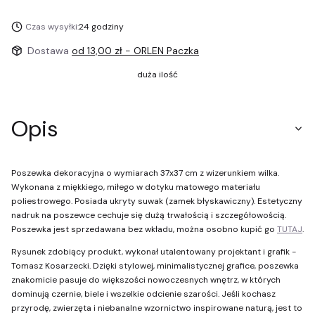
Czas wysyłki:
24 godziny
Dostawa
od 13,00 zł
- ORLEN Paczka
duża ilość
Opis
Poszewka dekoracyjna o wymiarach 37x37 cm z wizerunkiem wilka.
Wykonana z miękkiego, miłego w dotyku matowego materiału
poliestrowego. Posiada ukryty suwak (zamek błyskawiczny). Estetyczny
nadruk na poszewce cechuje się dużą trwałością i szczegółowością.
Poszewka jest sprzedawana bez wkładu, można osobno kupić go
TUTAJ
.
Rysunek zdobiący produkt, wykonał utalentowany projektant i grafik -
Tomasz Kosarzecki. Dzięki stylowej, minimalistycznej grafice, poszewka
znakomicie pasuje do większości nowoczesnych wnętrz, w których
dominują czernie, biele i wszelkie odcienie szarości. Jeśli kochasz
przyrodę, zwierzęta i niebanalne wzornictwo inspirowane naturą, jest to