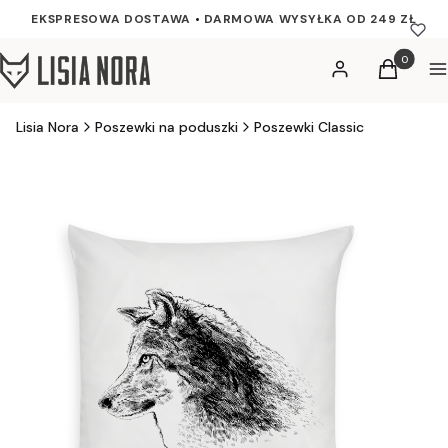
EKSPRESOWA DOSTAWA
•
DARMOWA WYSYŁKA OD 249 ZŁ
Produkty w
Zaloguj się
Koszyk
M
Lisia Nora
Poszewki na poduszki
Poszewki Classic