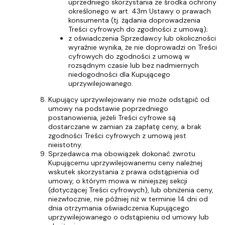
uprzedniego skorzystania ze środka ochrony
określonego w art. 43m Ustawy o prawach
konsumenta (tj. żądania doprowadzenia
Treści cyfrowych do zgodności z umową);
z oświadczenia Sprzedawcy lub okoliczności
wyraźnie wynika, że nie doprowadzi on Treści
cyfrowych do zgodności z umową w
rozsądnym czasie lub bez nadmiernych
niedogodności dla Kupującego
uprzywilejowanego.
Kupujący uprzywilejowany nie może odstąpić od
umowy na podstawie poprzedniego
postanowienia, jeżeli Treści cyfrowe są
dostarczane w zamian za zapłatę ceny, a brak
zgodności Treści cyfrowych z umową jest
nieistotny.
Sprzedawca ma obowiązek dokonać zwrotu
Kupującemu uprzywilejowanemu ceny należnej
wskutek skorzystania z prawa odstąpienia od
umowy, o którym mowa w niniejszej sekcji
(dotyczącej Treści cyfrowych), lub obniżenia ceny,
niezwłocznie, nie później niż w terminie 14 dni od
dnia otrzymania oświadczenia Kupującego
uprzywilejowanego o odstąpieniu od umowy lub