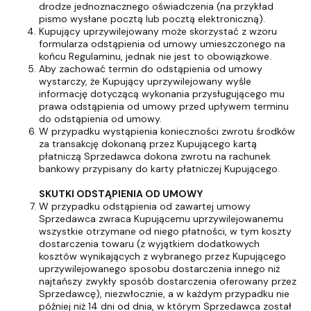
drodze jednoznacznego oświadczenia (na przykład
pismo wysłane pocztą lub pocztą elektroniczną).
Kupujący uprzywilejowany może skorzystać z wzoru
formularza odstąpienia od umowy umieszczonego na
końcu Regulaminu, jednak nie jest to obowiązkowe.
Aby zachować termin do odstąpienia od umowy
wystarczy, że Kupujący uprzywilejowany wyśle
informację dotyczącą wykonania przysługującego mu
prawa odstąpienia od umowy przed upływem terminu
do odstąpienia od umowy.
W przypadku wystąpienia konieczności zwrotu środków
za transakcję dokonaną przez Kupującego kartą
płatniczą Sprzedawca dokona zwrotu na rachunek
bankowy przypisany do karty płatniczej Kupującego.
SKUTKI ODSTĄPIENIA OD UMOWY
W przypadku odstąpienia od zawartej umowy
Sprzedawca zwraca Kupującemu uprzywilejowanemu
wszystkie otrzymane od niego płatności, w tym koszty
dostarczenia towaru (z wyjątkiem dodatkowych
kosztów wynikających z wybranego przez Kupującego
uprzywilejowanego sposobu dostarczenia innego niż
najtańszy zwykły sposób dostarczenia oferowany przez
Sprzedawcę), niezwłocznie, a w każdym przypadku nie
później niż 14 dni od dnia, w którym Sprzedawca został