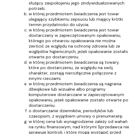
służący zaspokojeniu jego zindywidualizowanych
potrzeb;
w której przedmiotem świadczenia jest towar
ulegający szybkiemu zepsuciu lub mający krótki
termin przydatności do użycia;
w której przedmiotem świadczenia jest towar
dostarczany w zapieczętowanym opakowaniu,
którego po otwarciu opakowania nie można
zwrócić ze względu na ochronę zdrowia lub ze
względów higienicznych, jeżeli opakowanie zostało
otwarte po dostarczeniu;
w której przedmiotem świadczenia są towary,
które po dostarczeniu, ze względu na swój
charakter, zostają nierozłącznie połączone z
innymi rzeczami;
w której przedmiotem świadczenia są nagrania
dźwiękowe lub wizualne albo programy
komputerowe dostarczane w zapieczętowanym
opakowaniu, jeżeli opakowanie zostało otwarte po
dostarczeniu;
o dostarczanie dzienników, periodyków lub
czasopism, z wyjątkiem umowy o prenumeratę;
w której cena lub wynagrodzenie zależy od wahań
na rynku finansowym, nad którymi Sprzedawca nie
sprawuje kontroli, i które mogą wystąpić przed