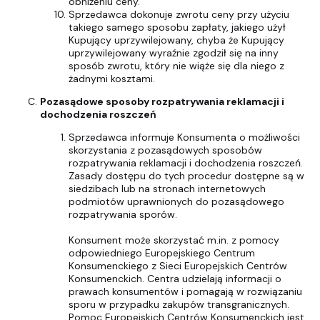
obniżeniu ceny.
Sprzedawca dokonuje zwrotu ceny przy użyciu
takiego samego sposobu zapłaty, jakiego użył
Kupujący uprzywilejowany, chyba że Kupujący
uprzywilejowany wyraźnie zgodził się na inny
sposób zwrotu, który nie wiąże się dla niego z
żadnymi kosztami.
Pozasądowe sposoby rozpatrywania reklamacji i
dochodzenia roszczeń
Sprzedawca informuje Konsumenta o możliwości
skorzystania z pozasądowych sposobów
rozpatrywania reklamacji i dochodzenia roszczeń.
Zasady dostępu do tych procedur dostępne są w
siedzibach lub na stronach internetowych
podmiotów uprawnionych do pozasądowego
rozpatrywania sporów.
Konsument może skorzystać m.in. z pomocy
odpowiedniego Europejskiego Centrum
Konsumenckiego z Sieci Europejskich Centrów
Konsumenckich. Centra udzielają informacji o
prawach konsumentów i pomagają w rozwiązaniu
sporu w przypadku zakupów transgranicznych.
Pomoc Europejskich Centrów Konsumenckich jest