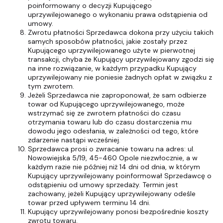
poinformowany o decyzji Kupującego
uprzywilejowanego o wykonaniu prawa odstąpienia od
umowy.
Zwrotu płatności Sprzedawca dokona przy użyciu takich
samych sposobów płatności, jakie zostały przez
Kupującego uprzywilejowanego użyte w pierwotnej
transakcji, chyba że Kupujący uprzywilejowany zgodzi się
na inne rozwiązanie, w każdym przypadku Kupujący
uprzywilejowany nie poniesie żadnych opłat w związku z
tym zwrotem.
Jeżeli Sprzedawca nie zaproponował, że sam odbierze
towar od Kupującego uprzywilejowanego, może
wstrzymać się ze zwrotem płatności do czasu
otrzymania towaru lub do czasu dostarczenia mu
dowodu jego odesłania, w zależności od tego, które
zdarzenie nastąpi wcześniej.
Sprzedawca prosi o zwracanie towaru na adres: ul.
Nowowiejska 5/19, 45-460 Opole niezwłocznie, a w
każdym razie nie później niż 14 dni od dnia, w którym
Kupujący uprzywilejowany poinformował Sprzedawcę o
odstąpieniu od umowy sprzedaży. Termin jest
zachowany, jeżeli Kupujący uprzywilejowany odeśle
towar przed upływem terminu 14 dni.
Kupujący uprzywilejowany ponosi bezpośrednie koszty
zwrotu towaru.