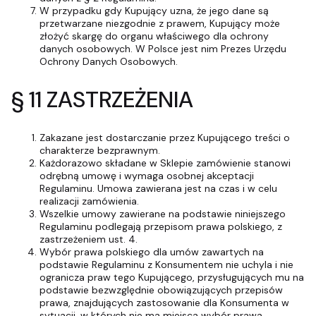
W przypadku gdy Kupujący uzna, że jego dane są
przetwarzane niezgodnie z prawem, Kupujący może
złożyć skargę do organu właściwego dla ochrony
danych osobowych. W Polsce jest nim Prezes Urzędu
Ochrony Danych Osobowych.
§ 11 ZASTRZEŻENIA
Zakazane jest dostarczanie przez Kupującego treści o
charakterze bezprawnym.
Każdorazowo składane w Sklepie zamówienie stanowi
odrębną umowę i wymaga osobnej akceptacji
Regulaminu. Umowa zawierana jest na czas i w celu
realizacji zamówienia.
Wszelkie umowy zawierane na podstawie niniejszego
Regulaminu podlegają przepisom prawa polskiego, z
zastrzeżeniem ust. 4.
Wybór prawa polskiego dla umów zawartych na
podstawie Regulaminu z Konsumentem nie uchyla i nie
ogranicza praw tego Kupującego, przysługujących mu na
podstawie bezwzględnie obowiązujących przepisów
prawa, znajdujących zastosowanie dla Konsumenta w
sytuacji, w których nie ma miejsca wybór prawa.