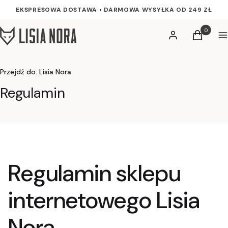
EKSPRESOWA DOSTAWA
•
DARMOWA WYSYŁKA OD 249 ZŁ
Produkty w
Zaloguj się
Koszyk
M
Przejdź do:
Lisia Nora
Regulamin
Regulamin sklepu
internetowego Lisia
Nora