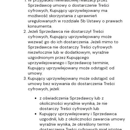
W przypadku niewłaściwej realizacji przez
Sprzedawcę umowy o dostarczenie Treści
cyfrowych, Kupujący uprzywilejowany ma
możliwość skorzystania z uprawnień
uregulowanych w rozdziale 5b Ustawy o prawach
konsumenta.
Jeżeli Sprzedawca nie dostarczył Treści
cyfrowych, Kupujący uprzywilejowany może
wezwać go do ich dostarczenia. Jeżeli mimo to
Sprzedawca nie dostarczy Treści cyfrowych
niezwłocznie lub w dodatkowym, wyraźnie
uzgodnionym przez Kupującego
uprzywilejowanego i Sprzedawcę terminie,
Kupujący uprzywilejowany może odstąpić od
umowy.
Kupujący uprzywilejowany może odstąpić od
umowy bez wzywania do dostarczenia Treści
cyfrowych, jeżeli:
z oświadczenia Sprzedawcy lub z
okoliczności wyraźnie wynika, że nie
dostarczy Treści cyfrowych lub
Kupujący uprzywilejowany i Sprzedawca
uzgodnili, lub z okoliczności zawarcia umowy
wyraźnie wynika, że określony termin
dostarczenia Treści cyfrowych miał istotne