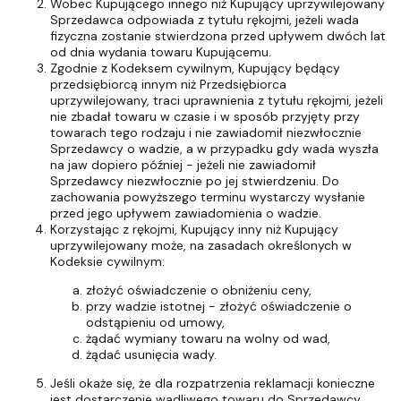
Wobec Kupującego innego niż Kupujący uprzywilejowany
Sprzedawca odpowiada z tytułu rękojmi, jeżeli wada
fizyczna zostanie stwierdzona przed upływem dwóch lat
od dnia wydania towaru Kupującemu.
Zgodnie z Kodeksem cywilnym, Kupujący będący
przedsiębiorcą innym niż Przedsiębiorca
uprzywilejowany, traci uprawnienia z tytułu rękojmi, jeżeli
nie zbadał towaru w czasie i w sposób przyjęty przy
towarach tego rodzaju i nie zawiadomił niezwłocznie
Sprzedawcy o wadzie, a w przypadku gdy wada wyszła
na jaw dopiero później - jeżeli nie zawiadomił
Sprzedawcy niezwłocznie po jej stwierdzeniu. Do
zachowania powyższego terminu wystarczy wysłanie
przed jego upływem zawiadomienia o wadzie.
Korzystając z rękojmi, Kupujący inny niż Kupujący
uprzywilejowany może, na zasadach określonych w
Kodeksie cywilnym:
złożyć oświadczenie o obniżeniu ceny,
przy wadzie istotnej - złożyć oświadczenie o
odstąpieniu od umowy,
żądać wymiany towaru na wolny od wad,
żądać usunięcia wady.
Jeśli okaże się, że dla rozpatrzenia reklamacji konieczne
jest dostarczenie wadliwego towaru do Sprzedawcy,