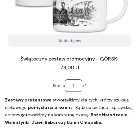
Niedostępny
Świąteczny zestaw promocyjny - GÓRSKI
Cena
79,00 zł
Strona
z 1
Zestawy prezentowe
stworzyliśmy dla tych, którzy szukają
ciekawego
pomysłu na prezent.
Bądź na bieżąco i sprawdzaj,
co przygotowaliśmy na konkretną okazję:
Boże Narodzenie,
Walentynki, Dzień Babci czy Dzień Chłopaka.