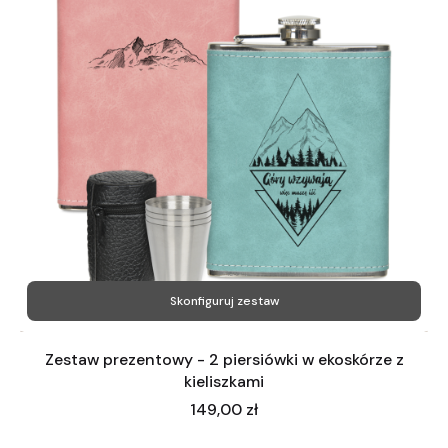
Skonfiguruj zestaw
Zestaw prezentowy - 2 piersiówki w ekoskórze z
kieliszkami
Cena
149,00 zł