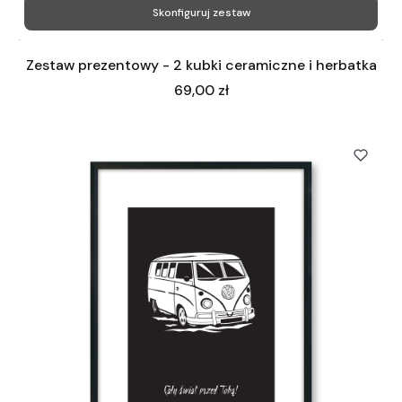
Skonfiguruj zestaw
Zestaw prezentowy - 2 kubki ceramiczne i herbatka
Cena
69,00 zł