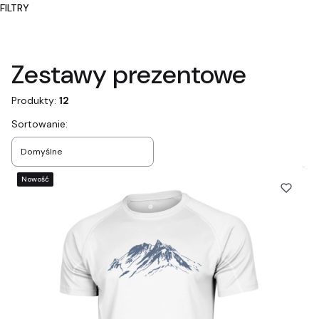
FILTRY
Koniec filtrów
Zestawy prezentowe
Produkty:
12
Lista produktów
Sortowanie:
Domyślne
Nowość