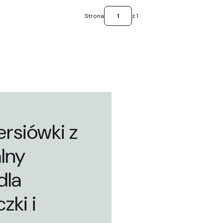
Strona
z 1
ersiówki z
lny
dla
zki i