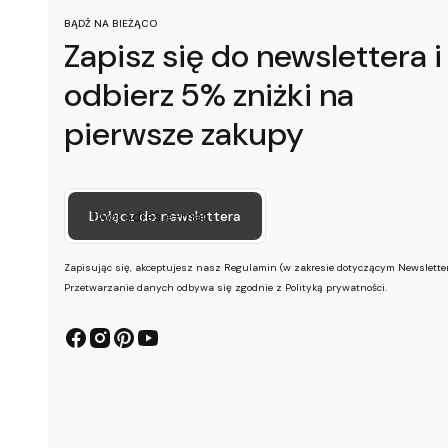
BĄDŹ NA BIEŻĄCO
Zapisz się do newslettera i
odbierz 5% zniżki na
pierwsze zakupy
Twój adres e-mail
Dołącz do newslettera
Zapisując się, akceptujesz nasz Regulamin (w zakresie dotyczącym Newsletter
Przetwarzanie danych odbywa się zgodnie z Polityką prywatności.