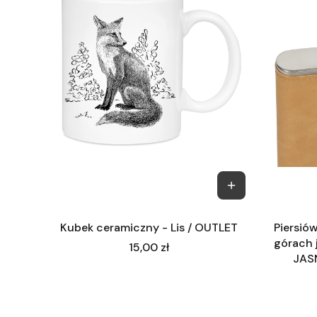
Kubek ceramiczny - Lis / OUTLET
Piersió
górach 
Cena
15,00 zł
JAS