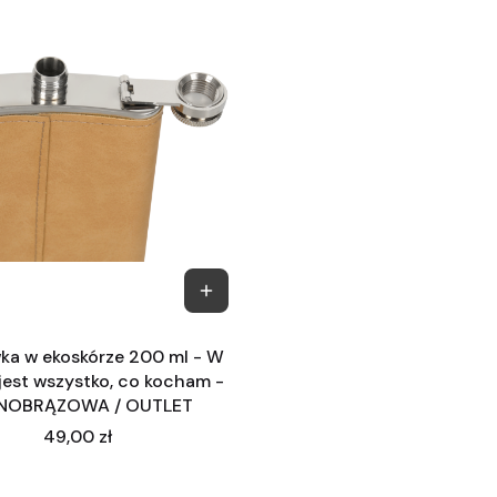
wka w ekoskórze 200 ml - W
jest wszystko, co kocham -
NOBRĄZOWA / OUTLET
Cena
49,00 zł