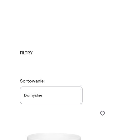
FILTRY
Koniec filtrów
Lista produktów
Sortowanie:
Domyślne