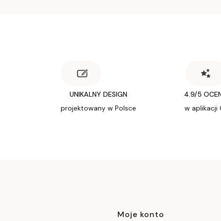
UNIKALNY DESIGN
4.9/5 OCE
projektowany w Polsce
w aplikacji
Linki w stop
Moje konto