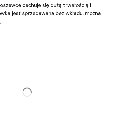
oszewce cechuje się dużą trwałością i
ewka jest sprzedawana bez wkładu, można
J
.
żnić się ceną
e
Opcjonalne