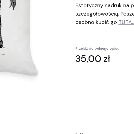
Estetyczny nadruk na p
szczegółowością. Posz
osobno kupić go
TUTA
Przejdź do pełnego opisu
Cena
35,00 zł
Wybierz wariant produktu:
Poszczególne warianty mogą ró
Opakowanie prezentow
Personalizacja
Opcjonalne