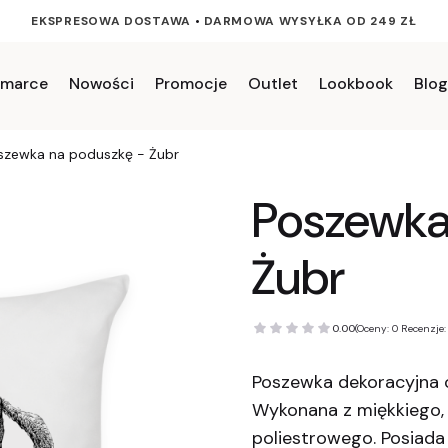
EKSPRESOWA DOSTAWA
•
DARMOWA WYSYŁKA OD 249 ZŁ
 marce
Nowości
Promocje
Outlet
Lookbook
Blog
szewka na poduszkę - Żubr
Poszewka
Żubr
0.00
(Oceny: 0 Recenzje:
Poszewka dekoracyjna 
Wykonana z miękkiego,
poliestrowego. Posiada