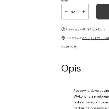
Ilość
szt.
Czas wysyłki:
24 godziny
Dostawa
od 13,00 zł
- OR
duża ilość
Opis
Poszewka dekoracyjna
Wykonana z miękkieg
poliestrowego. Posia
nadruk na poszewce ce