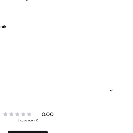
rnik
a
l
0.00
Liczba ocen: 0