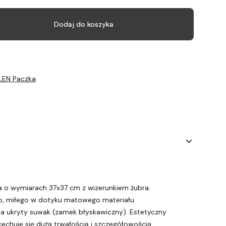
Dodaj do koszyka
LEN Paczka
 o wymiarach 37x37 cm z wizerunkiem żubra.
o, miłego w dotyku matowego materiału
da ukryty suwak (zamek błyskawiczny). Estetyczny
chuje się dużą trwałością i szczegółowością.