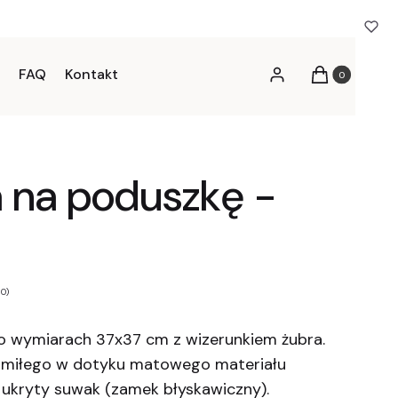
FAQ
Kontakt
Produkty w kos
Zaloguj się
Koszyk
 na poduszkę -
 0)
o wymiarach 37x37 cm z wizerunkiem żubra.
 miłego w dotyku matowego materiału
 ukryty suwak (zamek błyskawiczny).