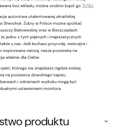
dawana bez wkładu, można osobno kupić go
TUTAJ
.
acja autorstwa utalentowanej ukraińskiej
sii Shevchuk. Żubry w Polsce można spotkać
szczy Białowieskiej oraz w Bieszczadach.
 że jedno z tych pięknych i majestatycznych
 także u nas. Jeśli kochasz przyrodę, zwierzęta i
o inspirowane naturą, nasza poszewka na
a właśnie dla Ciebie.
ojekt, którego nie znajdziesz nigdzie indziej.
nia na poszewce dowolnego napisu.
 barwach i odcieniach wydruku mogą być
ualnymi ustawieniami monitora.
stwo produktu