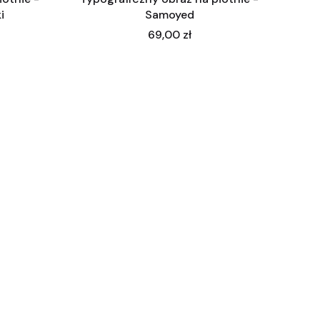
i
Samoyed
Cena
69,00 zł