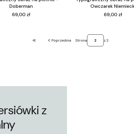
Doberman
Owczarek Niemieck
Cena
Cena
69,00 zł
69,00 zł
Poprzednia
Strona
z 2
Wróć do pierwszej strony z produktami
ersiówki z
lny