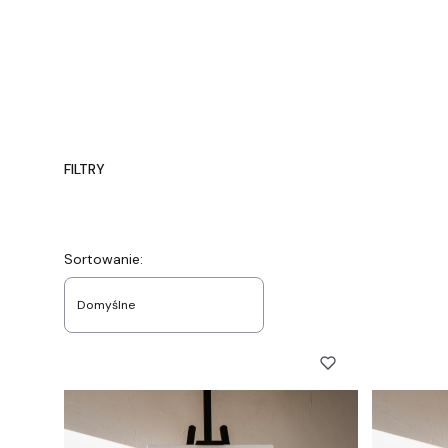
FILTRY
Koniec filtrów
Lista produktów
Sortowanie:
Domyślne