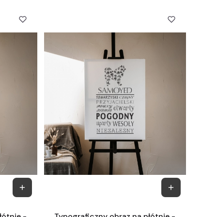
łótnie -
Typograficzny obraz na płótnie -