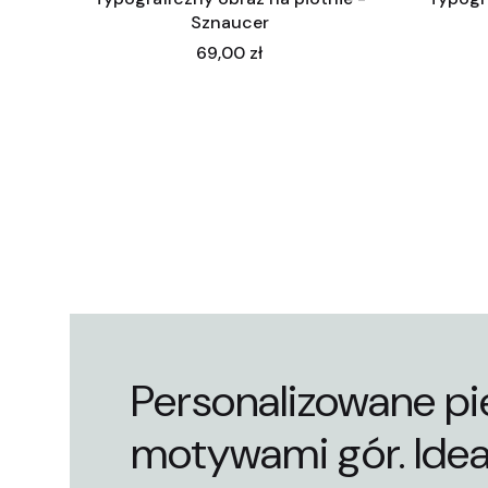
Sznaucer
Cena
69,00 zł
Personalizowane pi
motywami gór. Idea