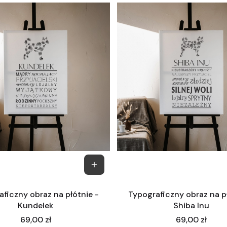
ficzny obraz na płótnie -
Typograficzny obraz na p
Kundelek
Shiba Inu
Cena
Cena
69,00 zł
69,00 zł