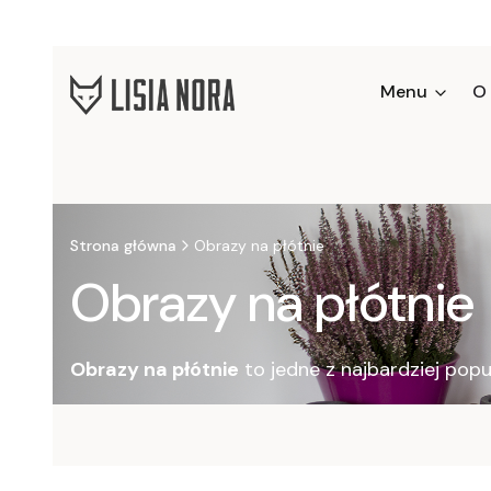
Menu
O
Strona główna
Obrazy na płótnie
Obrazy na płótnie
Obrazy na płótnie
to jedne z najbardziej popu