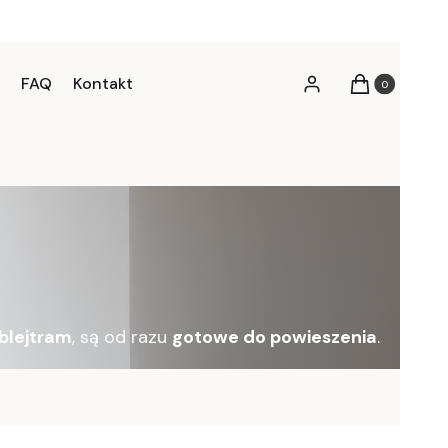
FAQ
Kontakt
Produkty w kos
Zaloguj się
Koszyk
blejtram
, są od razu
gotowe do powieszenia
.