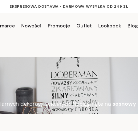
EKSPRESOWA DOSTAWA
•
DARMOWA WYSYŁKA OD 249 ZŁ
 marce
Nowości
Promocje
Outlet
Lookbook
Blog
larnych dekoracji ściennych. Naciągnięte na
sosnowy 