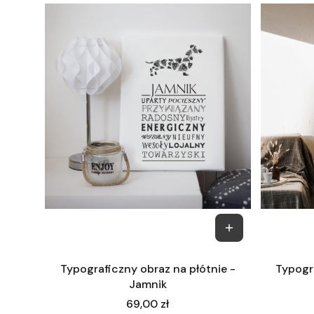
Typograficzny obraz na płótnie -
Typogra
Jamnik
Cena
69,00 zł