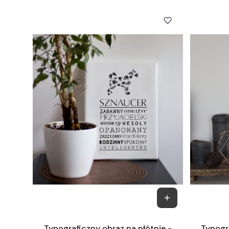
Typograficzny obraz na płótnie -
Typogra