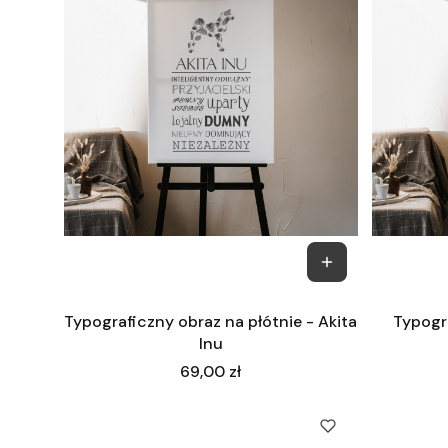
Typograficzny obraz na płótnie - Akita
Typogra
Inu
Cena
69,00 zł