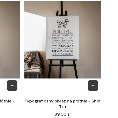
łótnie -
Typograficzny obraz na płótnie - Shih
Tzu
Cena
69,00 zł