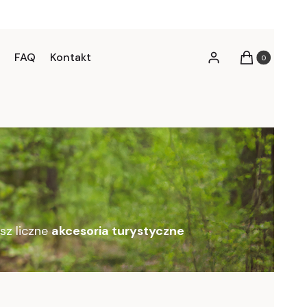
FAQ
Kontakt
Produkty w kos
Zaloguj się
Koszyk
esz liczne
akcesoria turystyczne