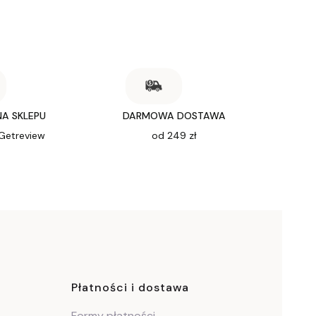
NA SKLEPU
DARMOWA DOSTAWA
 Getreview
od 249 zł
ce
Płatności i dostawa
Formy płatności