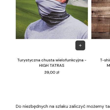
Turystyczna chusta wielofunkcyjna -
T-shi
HIGH TATRAS
M
Cena
39,00 zł
Do niezbędnych na szlaku zaliczyć możemy t