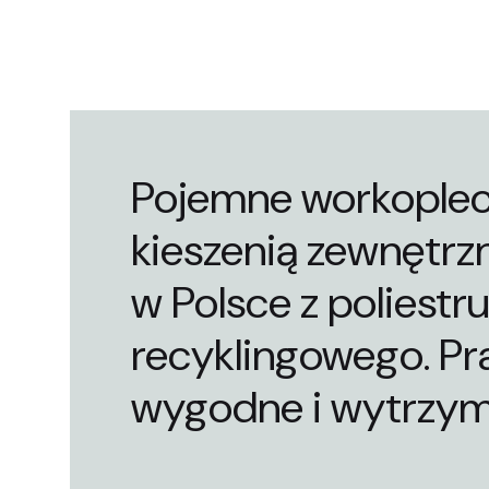
Pojemne workoplec
kieszenią zewnętrz
w Polsce z poliestr
recyklingowego. Pr
wygodne i wytrzym