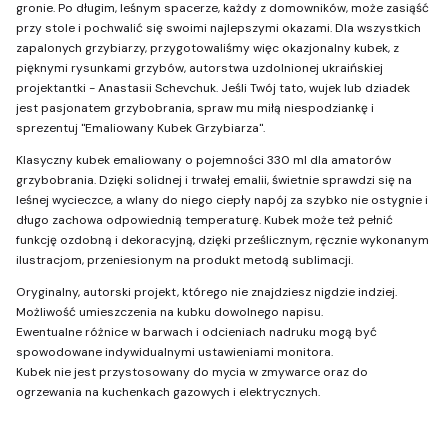
gronie. Po długim, leśnym spacerze, każdy z domowników, może zasiąść
przy stole i pochwalić się swoimi najlepszymi okazami. Dla wszystkich
zapalonych grzybiarzy, przygotowaliśmy więc okazjonalny kubek, z
pięknymi rysunkami grzybów, autorstwa uzdolnionej ukraińskiej
projektantki - Anastasii Schevchuk. Jeśli Twój tato, wujek lub dziadek
jest pasjonatem grzybobrania, spraw mu miłą niespodziankę i
sprezentuj "Emaliowany Kubek Grzybiarza".
Klasyczny kubek emaliowany o pojemności 330 ml dla amatorów
grzybobrania. Dzięki solidnej i trwałej emalii, świetnie sprawdzi się na
leśnej wycieczce, a wlany do niego ciepły napój za szybko nie ostygnie i
długo zachowa odpowiednią temperaturę. Kubek może też pełnić
funkcję ozdobną i dekoracyjną, dzięki prześlicznym, ręcznie wykonanym
ilustracjom, przeniesionym na produkt metodą sublimacji.
Oryginalny, autorski projekt, którego nie znajdziesz nigdzie indziej.
Możliwość umieszczenia na kubku dowolnego napisu.
Ewentualne różnice w barwach i odcieniach nadruku mogą być
spowodowane indywidualnymi ustawieniami monitora.
Kubek nie jest przystosowany do mycia w zmywarce oraz do
ogrzewania na kuchenkach gazowych i elektrycznych.