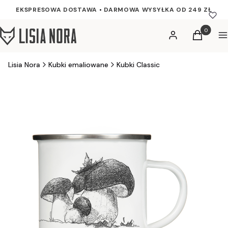
EKSPRESOWA DOSTAWA
•
DARMOWA WYSYŁKA OD 249 ZŁ
Produkty w
Zaloguj się
Koszyk
M
Lisia Nora
Kubki emaliowane
Kubki Classic