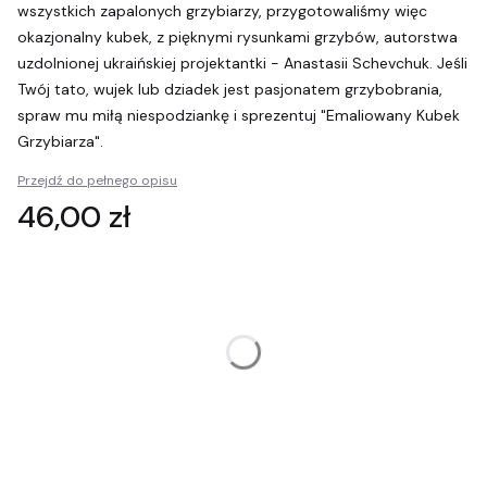
wszystkich zapalonych grzybiarzy, przygotowaliśmy więc
okazjonalny kubek, z pięknymi rysunkami grzybów, autorstwa
uzdolnionej ukraińskiej projektantki - Anastasii Schevchuk. Jeśli
Twój tato, wujek lub dziadek jest pasjonatem grzybobrania,
spraw mu miłą niespodziankę i sprezentuj "Emaliowany Kubek
Grzybiarza".
Przejdź do pełnego opisu
Cena
46,00 zł
Wybierz wariant produktu:
Poszczególne warianty mogą różnić się ceną
Opakowanie prezentowe
(+10,00 zł)
Opcjonalne
Personalizacja
(+15,00 zł)
Opcjonalne