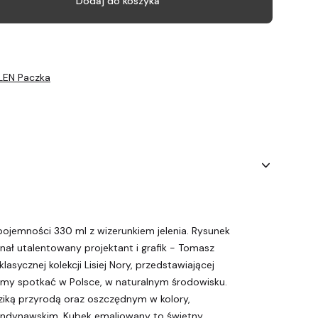
Dodaj do koszyka
LEN Paczka
ojemności 330 ml z wizerunkiem jelenia. Rysunek
ał utalentowany projektant i grafik - Tomasz
lasycznej kolekcji Lisiej Nory, przedstawiającej
emy spotkać w Polsce, w naturalnym środowisku.
ziką przyrodą oraz oszczędnym w kolory,
ndynawskim. Kubek emaliowany to świetny