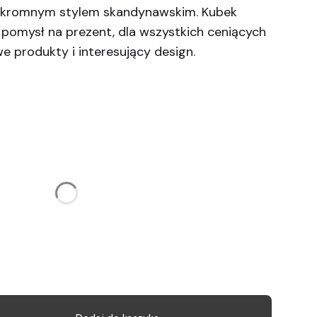
skromnym stylem skandynawskim. Kubek
pomysł na prezent, dla wszystkich ceniących
we produkty i interesujący design.
żnić się ceną
e
(+10,00 zł)
Opcjonalne
)
Opcjonalne