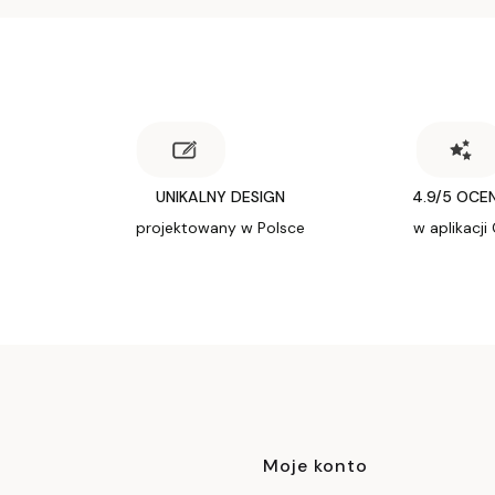
UNIKALNY DESIGN
4.9/5 OCE
projektowany w Polsce
w aplikacji
Linki w stop
Moje konto