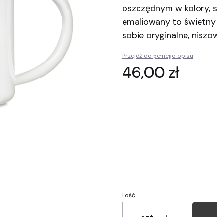
oszczędnym w kolory, 
emaliowany to świetny 
sobie oryginalne, niszo
Przejdź do pełnego opisu
Cena
46,00 zł
Wybierz wariant produktu:
Poszczególne warianty mogą ró
Opakowanie prezentow
Personalizacja
(+15,00 zł
Ilość