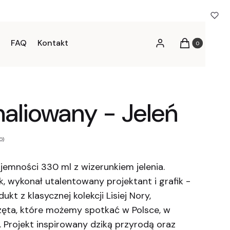
FAQ
Kontakt
Produkty w kos
Zaloguj się
Koszyk
aliowany - Jeleń
0)
emności 330 ml z wizerunkiem jelenia.
, wykonał utalentowany projektant i grafik -
kt z klasycznej kolekcji Lisiej Nory,
zęta, które możemy spotkać w Polsce, w
 Projekt inspirowany dziką przyrodą oraz