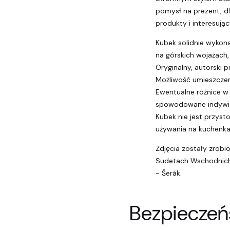
pomysł na prezent, dl
produkty i interesując
Kubek solidnie wykon
na górskich wojażach,
Oryginalny, autorski pr
Możliwość umieszczen
Ewentualne różnice w
spowodowane indywid
Kubek nie jest przys
używania na kuchenka
Zdjęcia zostały zrobi
Sudetach Wschodnich 
- Šerák.
Bezpieczeń