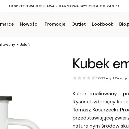
EKSPRESOWA DOSTAWA
•
DARMOWA WYSYŁKA OD 249 ZŁ
 marce
Nowości
Promocje
Outlet
Lookbook
Blog
liowany - Jeleń
Kubek em
5.00
(Oceny: 1 Recenzje: 
Kubek emaliowany o poj
Rysunek zdobiący kubek
Tomasz Kosarzecki. Produ
przedstawiającej zwier
naturalnym środowisku.