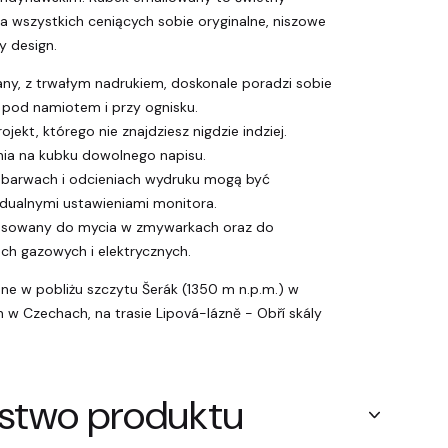
a wszystkich ceniących sobie oryginalne, niszowe
y design.
any, z trwałym nadrukiem, doskonale poradzi sobie
 pod namiotem i przy ognisku.
ojekt, którego nie znajdziesz nigdzie indziej.
ia na kubku dowolnego napisu.
 barwach i odcieniach wydruku mogą być
ualnymi ustawieniami monitora.
tosowany do mycia w zmywarkach oraz do
ch gazowych i elektrycznych.
one w pobliżu szczytu Šerák (1350 m n.p.m.) w
w Czechach, na trasie Lipová-lázně - Obří skály
stwo produktu