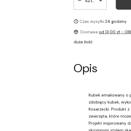
szt.
Czas wysyłki:
24 godziny
Dostawa
od 13,00 zł
- OR
duża ilość
Opis
Kubek emaliowany o p
zdobiący kubek, wykon
Kosarzecki. Produkt z k
zwierzęta, które moż
Projekt inspirowany d
skromnym stylem ska