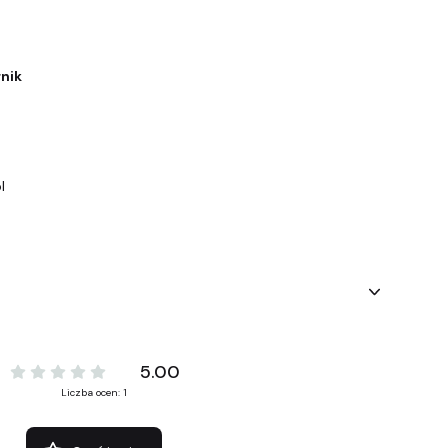
rnik
a
l
5.00
Liczba ocen: 1