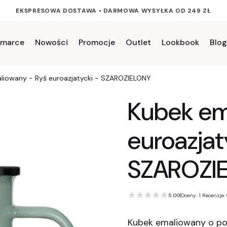
EKSPRESOWA DOSTAWA
•
DARMOWA WYSYŁKA OD 249 ZŁ
 marce
Nowości
Promocje
Outlet
Lookbook
Blog
liowany - Ryś euroazjatycki - SZAROZIELONY
Kubek em
euroazjat
SZAROZI
5.00
(Oceny: 1 Recenzje: 
Kubek emaliowany o poj