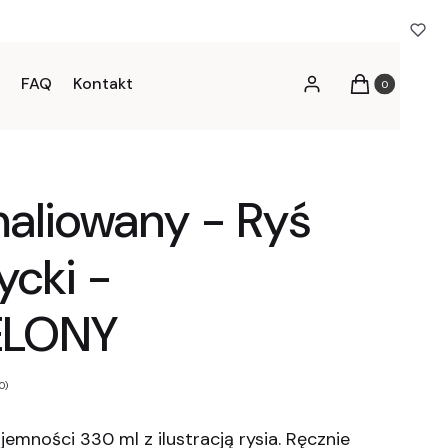
FAQ
Kontakt
Produkty w kos
Zaloguj się
Koszyk
aliowany - Ryś
ycki -
ELONY
0)
emności 330 ml z ilustracją rysia. Ręcznie