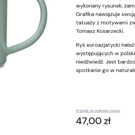
wykonany rysunek, zam
Grafika nawiązuje swoj
tatuaży z motywami zwie
Tomasz Kosarzecki.
Ryś euroazjatycki należy
występujących w polskich
niedźwiedź. Jest bardz
spotkanie go w natural
Przejdź do pełnego opisu
Cena
47,00 zł