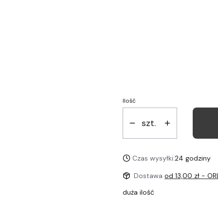
Wybierz wariant produktu:
Poszczególne warianty mogą ró
Opakowanie prezentow
Personalizacja
(+15,00 zł
Ilość
szt.
Czas wysyłki:
24 godziny
Dostawa
od 13,00 zł
- OR
duża ilość