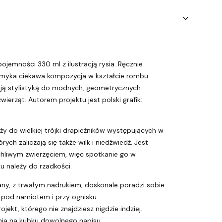
jemności 330 ml z ilustracją rysia. Ręcznie
myka ciekawa kompozycja w kształcie rombu.
oją stylistyką do modnych, geometrycznych
ierząt. Autorem projektu jest polski grafik:
eży do wielkiej trójki drapieżników występujących w
rych zaliczają się także wilk i niedźwiedź. Jest
chliwym zwierzęciem, więc spotkanie go w
 należy do rzadkości.
any, z trwałym nadrukiem, doskonale poradzi sobie
 pod namiotem i przy ognisku.
ojekt, którego nie znajdziesz nigdzie indziej.
ia na kubku dowolnego napisu.