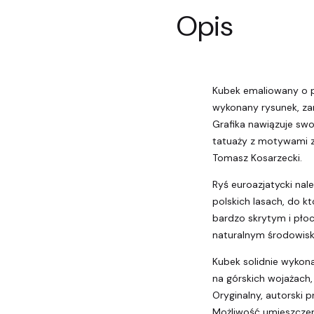
Opis
Kubek emaliowany o po
wykonany rysunek, za
Grafika nawiązuje sw
tatuaży z motywami zw
Tomasz Kosarzecki.
Ryś euroazjatycki nal
polskich lasach, do któ
bardzo skrytym i pło
naturalnym środowisku
Kubek solidnie wykon
na górskich wojażach,
Oryginalny, autorski pr
Możliwość umieszczen