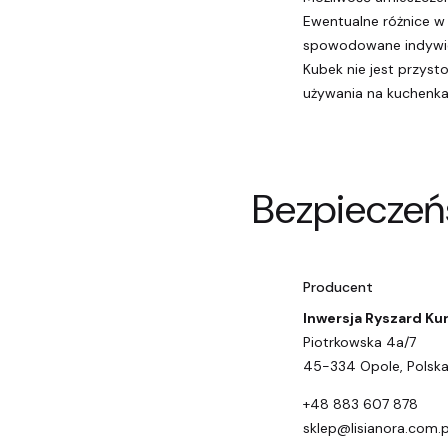
Ewentualne różnice w
spowodowane indywid
Kubek nie jest przys
używania na kuchenka
Bezpieczeń
Producent
Inwersja Ryszard Ku
Piotrkowska 4a/7
45-334 Opole, Polsk
+48 883 607 878
sklep@lisianora.com.p