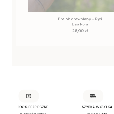
Brelok drewniany - Ryś
Lisia Nora
Cena
26,00 zł
100% BEZPIECZNE
SZYBKA WYSYŁKA
płatności online
w ciągu 24h