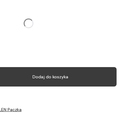
żnić się ceną
e
(+10,00 zł)
Opcjonalne
)
Opcjonalne
Dodaj do koszyka
LEN Paczka