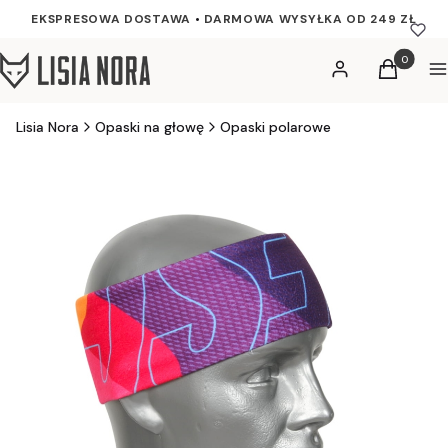
EKSPRESOWA DOSTAWA
•
DARMOWA WYSYŁKA OD 249 ZŁ
Produkty w
Zaloguj się
Koszyk
M
Lisia Nora
Opaski na głowę
Opaski polarowe