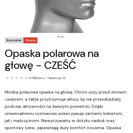
Tagi produktu
Bestseller
Okazja
Opaska polarowa na
głowę - CZEŚĆ
5.00
(Oceny: 1 Recenzje: 0)
Modna polarowa opaska na głowę. Chroni uszy przed zimnem
i wiatrem, a także przytrzymuje włosy, by nie przeszkadzały
podczas aktywności na świeżym powietrzu. Dzięki
uniwersalnemu rozmiarowi unisex pasuje zarówno kobietom,
jak i mężczyznom. Niewyczuwalny w dotyku nadruk oraz
sportowy szew, zapewniają duży komfort noszenia. Opaska