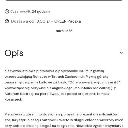
Czas wysyłki:
24 godziny
Dostawa
od 13,00 zł
- ORLEN Paczka
duża ilość
Opis
Klasyczna, stalowa piersiówka o pojemności 180 ml z grafiką
przedstawiającą Rohacze w Tatrach Zachodnich. Piękną górską
panoramę uzupełnia kultowe już hasło "Góry wzywają, więc muszę iść",
wywodzące się oczywiście z angielskiego „Mountains are calling (...)”.
Autorem ilustracji na piersiówce, jest polski projektant: Tomasz
Kosarzecki.
Piersiówka z górami to doskonały pomysł na prezent dla miłośników
gór, turystyki pieszej i outdooru. Warto w długie, chłodne wieczory mieć
przy sobie odrobinę czegoś na rozgrzanie. Niewielkie, zgrabne wymiary i