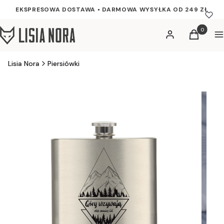
EKSPRESOWA DOSTAWA
•
DARMOWA WYSYŁKA OD 249 ZŁ
Produkty w
Zaloguj się
Koszyk
M
Lisia Nora
Piersiówki