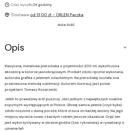
Czas wysyłki:
24 godziny
Dostawa
od 13,00 zł
- ORLEN Paczka
duża ilość
Opis
Klasyczna, metalowa piersiówka o pojemności 200 ml, wykończona
ekoskórą w kolorze jasnobrązowym. Produkt zdobi ręcznie wykonana,
autorska grafika z jeleniem szlachetnym. Na piersiówkę została ona
przeniesiona metodą sublimacji. Autorem ilustracji jest polski
projektant: Tomasz Kosarzecki.
Jeleń to prawdziwy król puszczy. Jest jednym z największych ssaków
kopytnych występujących w Polsce. Głowę samca jelenia (czyli byka)
zdobi noszone z dumą poroże, które zrzuca on każdej wiosny. Na jego
miejscu wyrasta nowe, z każdym rokiem jeszcze okazalsze. Oręż ten
jest wykorzystywany w okresie godów (tzw. rykowiska), w rywalizacji o
uznanie łań.