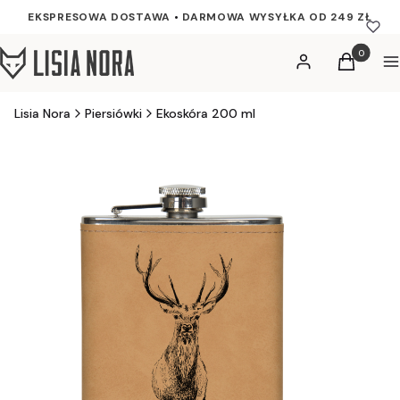
EKSPRESOWA DOSTAWA
•
DARMOWA WYSYŁKA OD 249 ZŁ
Produkty w
Zaloguj się
Koszyk
M
Lisia Nora
Piersiówki
Ekoskóra 200 ml