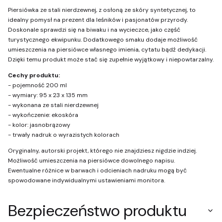
Piersiówka ze stali nierdzewnej, z osłoną ze skóry syntetycznej, to
idealny pomysł na prezent dla leśników i pasjonatów przyrody.
Doskonale sprawdzi się na biwaku i na wycieczce, jako część
turystycznego ekwipunku. Dodatkowego smaku dodaje możliwość
umieszczenia na piersiówce własnego imienia, cytatu bądź dedykacji.
Dzięki temu produkt może stać się zupełnie wyjątkowy i niepowtarzalny.
Cechy produktu:
- pojemność 200 ml
- wymiary: 95 x 23 x 135 mm
- wykonana ze stali nierdzewnej
- wykończenie: ekoskóra
- kolor: jasnobrązowy
- trwały nadruk o wyrazistych kolorach
Oryginalny, autorski projekt, którego nie znajdziesz nigdzie indziej.
Możliwość umieszczenia na piersiówce dowolnego napisu.
Ewentualne różnice w barwach i odcieniach nadruku mogą być
spowodowane indywidualnymi ustawieniami monitora.
Bezpieczeństwo produktu