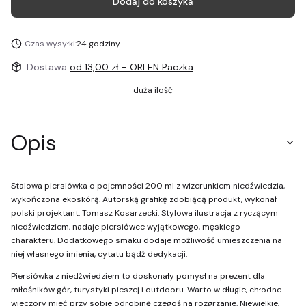
Dodaj do koszyka
Czas wysyłki:
24 godziny
Dostawa
od 13,00 zł
- ORLEN Paczka
duża ilość
Opis
Stalowa piersiówka o pojemności 200 ml z wizerunkiem niedźwiedzia,
wykończona ekoskórą. Autorską grafikę zdobiącą produkt, wykonał
polski projektant: Tomasz Kosarzecki. Stylowa ilustracja z ryczącym
niedźwiedziem, nadaje piersiówce wyjątkowego, męskiego
charakteru. Dodatkowego smaku dodaje możliwość umieszczenia na
niej własnego imienia, cytatu bądź dedykacji.
Piersiówka z niedźwiedziem to doskonały pomysł na prezent dla
miłośników gór, turystyki pieszej i outdooru. Warto w długie, chłodne
wieczory mieć przy sobie odrobinę czegoś na rozgrzanie. Niewielkie,