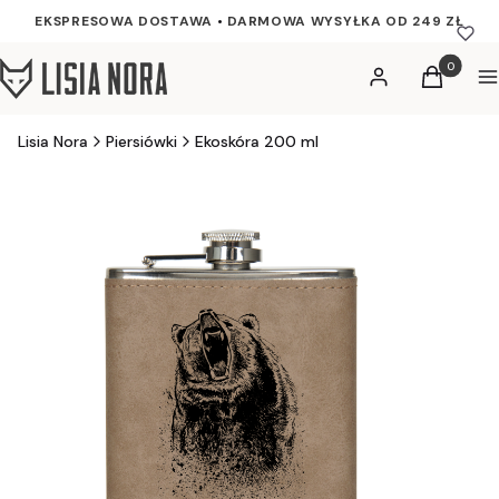
EKSPRESOWA DOSTAWA
•
DARMOWA WYSYŁKA OD 249 ZŁ
Produkty w
Zaloguj się
Koszyk
M
Lisia Nora
Piersiówki
Ekoskóra 200 ml