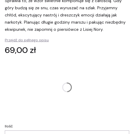
Sprawia to, że wzór świetnie komponuje się z całością. Gdy
góry budzą się ze snu, czas wyruszać na szlak. Przyjemny
chłód, ekscytujący nastrój i dreszczyk emocji działają jak
narkotyk. Planując długie godziny marszu i pakując niezbędny
ekwipunek, nie zapomnij o piersiówce z Lisiej Nory.
Przejdź do pełnego opisu
Cena
69,00 zł
Wybierz wariant produktu:
Poszczególne warianty mogą różnić się ceną
Opakowanie prezentowe
(+10,00 zł)
Opcjonalne
Personalizacja
(+15,00 zł)
Opcjonalne
Ilość