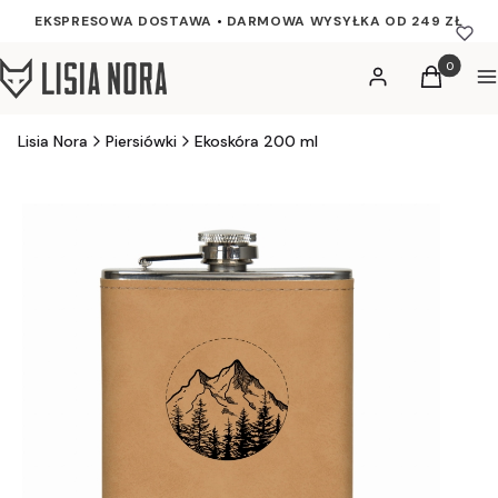
EKSPRESOWA DOSTAWA
•
DARMOWA WYSYŁKA OD 249 ZŁ
Produkty w
Zaloguj się
Koszyk
M
Lisia Nora
Piersiówki
Ekoskóra 200 ml