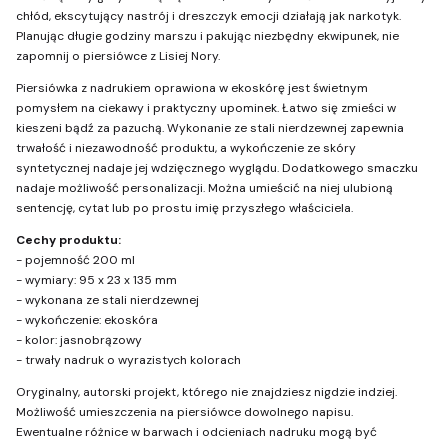
chłód, ekscytujący nastrój i dreszczyk emocji działają jak narkotyk.
Planując długie godziny marszu i pakując niezbędny ekwipunek, nie
zapomnij o piersiówce z Lisiej Nory.
Piersiówka z nadrukiem oprawiona w ekoskórę jest świetnym
pomysłem na ciekawy i praktyczny upominek. Łatwo się zmieści w
kieszeni bądź za pazuchą. Wykonanie ze stali nierdzewnej zapewnia
trwałość i niezawodność produktu, a wykończenie ze skóry
syntetycznej nadaje jej wdzięcznego wyglądu. Dodatkowego smaczku
nadaje możliwość personalizacji. Można umieścić na niej ulubioną
sentencję, cytat lub po prostu imię przyszłego właściciela.
Cechy produktu:
- pojemność 200 ml
- wymiary: 95 x 23 x 135 mm
- wykonana ze stali nierdzewnej
- wykończenie: ekoskóra
- kolor: jasnobrązowy
- trwały nadruk o wyrazistych kolorach
Oryginalny, autorski projekt, którego nie znajdziesz nigdzie indziej.
Możliwość umieszczenia na piersiówce dowolnego napisu.
Ewentualne różnice w barwach i odcieniach nadruku mogą być