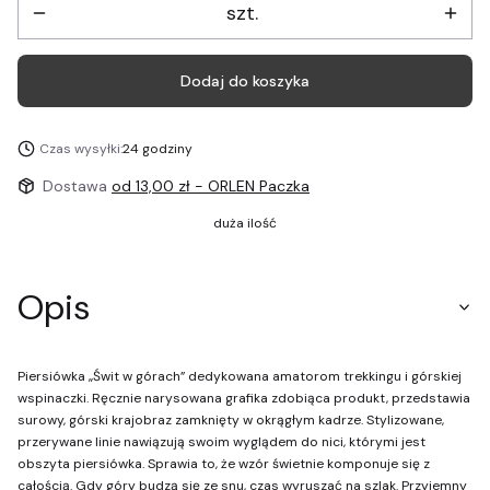
szt.
Dodaj do koszyka
Czas wysyłki:
24 godziny
Dostawa
od 13,00 zł
- ORLEN Paczka
duża ilość
Opis
Piersiówka „Świt w górach” dedykowana amatorom trekkingu i górskiej
wspinaczki. Ręcznie narysowana grafika zdobiąca produkt, przedstawia
surowy, górski krajobraz zamknięty w okrągłym kadrze. Stylizowane,
przerywane linie nawiązują swoim wyglądem do nici, którymi jest
obszyta piersiówka. Sprawia to, że wzór świetnie komponuje się z
całością. Gdy góry budzą się ze snu, czas wyruszać na szlak. Przyjemny