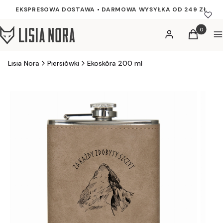
EKSPRESOWA DOSTAWA
•
DARMOWA WYSYŁKA OD 249 ZŁ
Produkty w
Zaloguj się
Koszyk
M
Lisia Nora
Piersiówki
Ekoskóra 200 ml