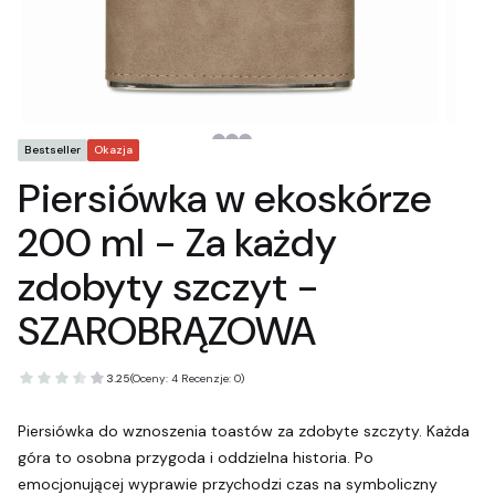
Tagi produktu
Bestseller
Okazja
Piersiówka w ekoskórze
200 ml - Za każdy
zdobyty szczyt -
SZAROBRĄZOWA
3.25
(Oceny: 4 Recenzje: 0)
Piersiówka do wznoszenia toastów za zdobyte szczyty. Każda
góra to osobna przygoda i oddzielna historia. Po
emocjonującej wyprawie przychodzi czas na symboliczny