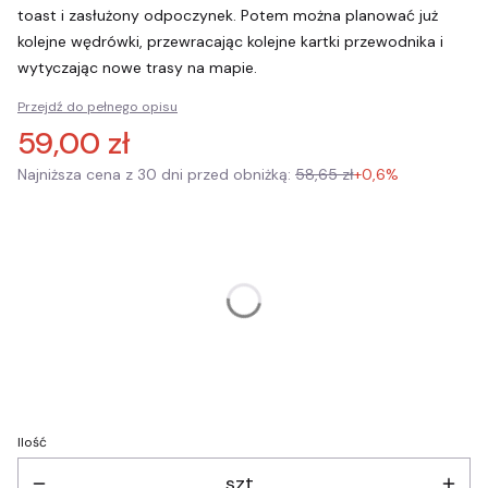
toast i zasłużony odpoczynek. Potem można planować już
kolejne wędrówki, przewracając kolejne kartki przewodnika i
wytyczając nowe trasy na mapie.
Przejdź do pełnego opisu
59,00 zł
Najniższa cena z 30 dni przed obniżką:
58,65 zł
+0,6%
Wybierz wariant produktu:
Poszczególne warianty mogą różnić się ceną
Opakowanie prezentowe
(+10,00 zł)
Opcjonalne
Personalizacja
(+15,00 zł)
Opcjonalne
Ilość
szt.