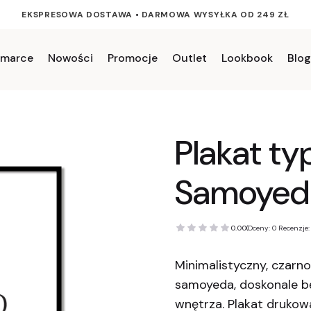
EKSPRESOWA DOSTAWA
•
DARMOWA WYSYŁKA OD 249 ZŁ
 marce
Nowości
Promocje
Outlet
Lookbook
Blog
Plakat ty
Samoyed
0.00
(Oceny: 0 Recenzje:
Minimalistyczny, czarn
samoyeda, doskonale 
wnętrza. Plakat drukow