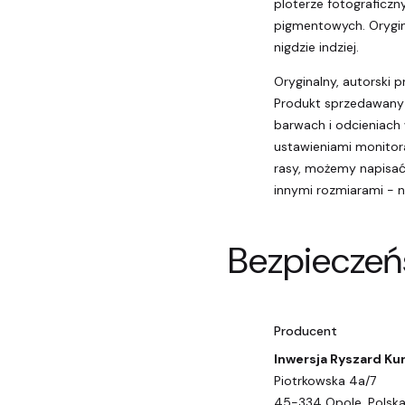
ploterze fotograficzn
pigmentowych. Orygina
nigdzie indziej.
Oryginalny, autorski pr
Produkt sprzedawany 
barwach i odcieniac
ustawieniami monitora
rasy, możemy napisać 
innymi rozmiarami - 
Bezpieczeń
Producent
Inwersja Ryszard Ku
Piotrkowska 4a/7
45-334 Opole, Polsk