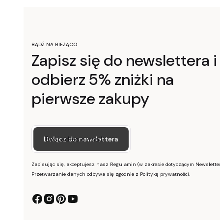
BĄDŹ NA BIEŻĄCO
Zapisz się do newslettera i
odbierz 5% zniżki na
pierwsze zakupy
Twój adres e-mail
Dołącz do newslettera
Zapisując się, akceptujesz nasz Regulamin (w zakresie dotyczącym Newsletter
Przetwarzanie danych odbywa się zgodnie z Polityką prywatności.