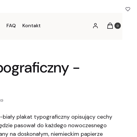
FAQ
Kontakt
Produkty w kos
Zaloguj się
Koszyk
pograficzny -
 0)
o-biały plakat typograficzny opisujący cechy
będzie pasował do każdego nowoczesnego
any na doskonałym, niemieckim papierze