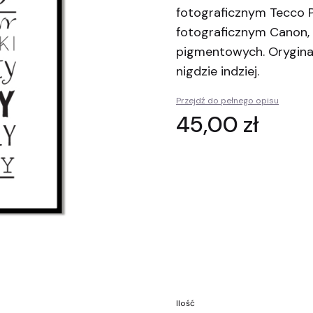
fotograficznym Tecco P
fotograficznym Canon, 
pigmentowych. Oryginaln
nigdzie indziej.
Przejdź do pełnego opisu
Cena
45,00 zł
Wybierz wariant produktu:
Poszczególne warianty mogą ró
*
Wymiary plakatu
Wybierz
Ilość