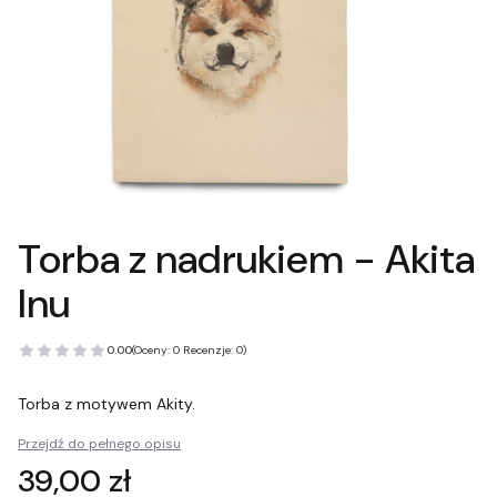
Torba z nadrukiem - Akita
Inu
0.00
(Oceny: 0 Recenzje: 0)
Torba z motywem Akity.
Przejdź do pełnego opisu
Cena
39,00 zł