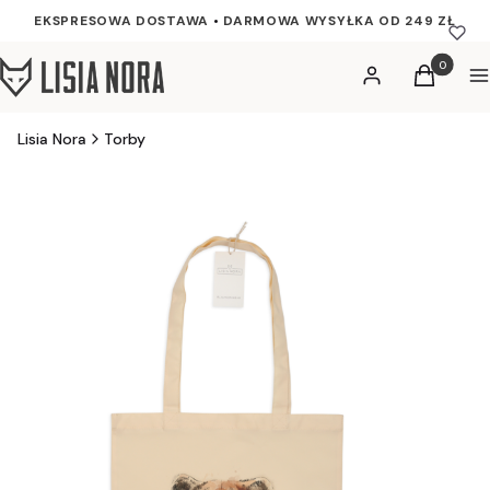
EKSPRESOWA DOSTAWA
•
DARMOWA WYSYŁKA OD 249 ZŁ
Produkty w
Zaloguj się
Koszyk
M
Lisia Nora
Torby