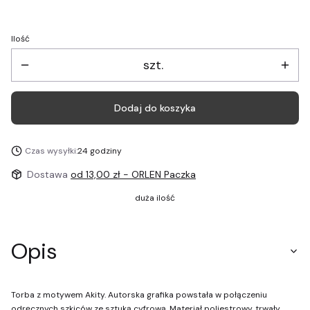
Ilość
szt.
Dodaj do koszyka
Czas wysyłki:
24 godziny
Dostawa
od 13,00 zł
- ORLEN Paczka
duża ilość
Opis
Torba z motywem Akity. Autorska grafika powstała w połączeniu
odręcznych szkiców ze sztuką cyfrową. Materiał poliestrowy, trwały