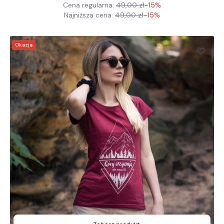
Cena regularna:
49,00 zł
-15%
Najniższa cena:
49,00 zł
-15%
Okazja