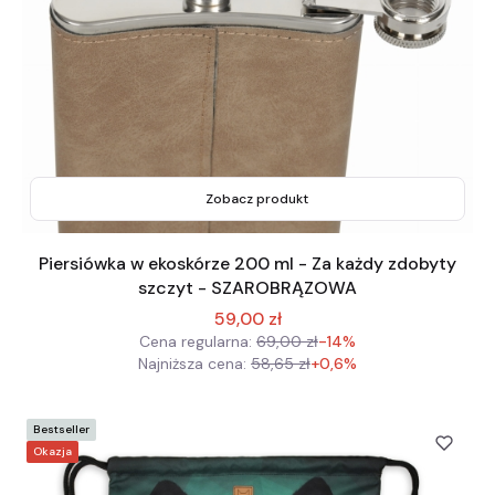
Zobacz produkt
Piersiówka w ekoskórze 200 ml - Za każdy zdobyty
szczyt - SZAROBRĄZOWA
59,00 zł
Cena regularna:
69,00 zł
-14%
Najniższa cena:
58,65 zł
+0,6%
Bestseller
Okazja