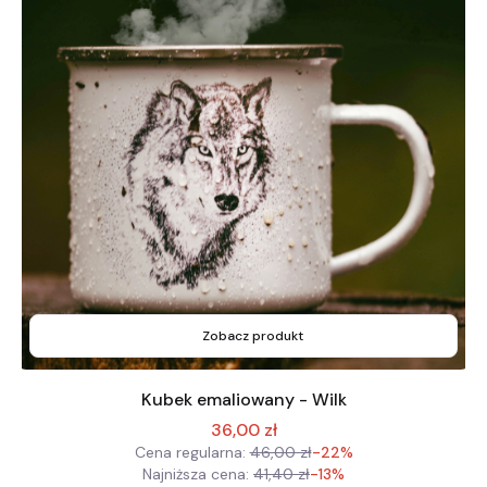
Zobacz produkt
Kubek emaliowany - Wilk
36,00 zł
Cena regularna:
46,00 zł
-22%
Najniższa cena:
41,40 zł
-13%