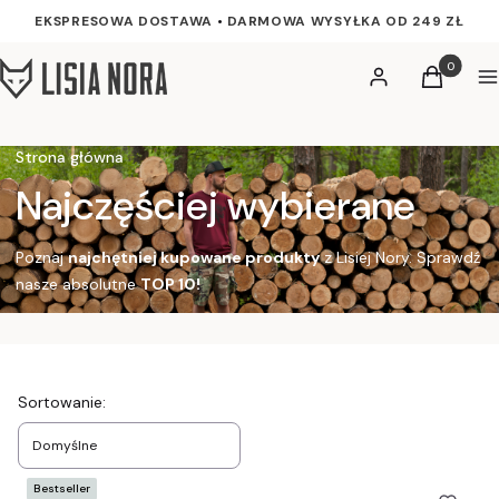
EKSPRESOWA DOSTAWA
•
DARMOWA WYSYŁKA OD 249 ZŁ
Produkty w
Zaloguj się
Koszyk
M
Strona główna
Najczęściej wybierane
Poznaj
najchętniej kupowane produkty
z Lisiej Nory. Sprawdź
nasze absolutne
TOP 10!
Lista produktów
Sortowanie:
Domyślne
Bestseller