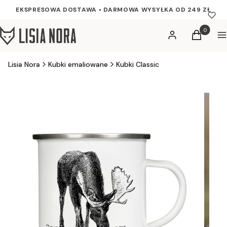
EKSPRESOWA DOSTAWA
•
DARMOWA WYSYŁKA OD 249 ZŁ
Produkty w
Zaloguj się
Koszyk
M
Lisia Nora
Kubki emaliowane
Kubki Classic