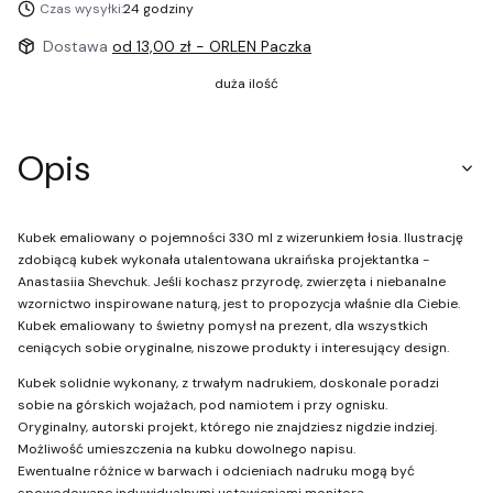
Czas wysyłki:
24 godziny
Dostawa
od 13,00 zł
- ORLEN Paczka
duża ilość
Opis
Kubek emaliowany o pojemności 330 ml z wizerunkiem łosia. Ilustrację
zdobiącą kubek wykonała utalentowana ukraińska projektantka -
Anastasiia Shevchuk. Jeśli kochasz przyrodę, zwierzęta i niebanalne
wzornictwo inspirowane naturą, jest to propozycja właśnie dla Ciebie.
Kubek emaliowany to świetny pomysł na prezent, dla wszystkich
ceniących sobie oryginalne, niszowe produkty i interesujący design.
Kubek solidnie wykonany, z trwałym nadrukiem, doskonale poradzi
sobie na górskich wojażach, pod namiotem i przy ognisku.
Oryginalny, autorski projekt, którego nie znajdziesz nigdzie indziej.
Możliwość umieszczenia na kubku dowolnego napisu.
Ewentualne różnice w barwach i odcieniach nadruku mogą być