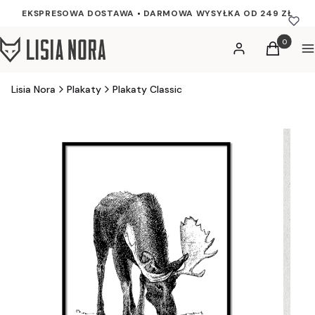
EKSPRESOWA DOSTAWA
•
DARMOWA WYSYŁKA OD 249 ZŁ
Produkty w
Zaloguj się
Koszyk
M
Lisia Nora
Plakaty
Plakaty Classic