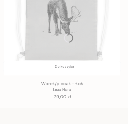
Do koszyka
Worek/plecak - Łoś
Lisia Nora
Cena
79,00 zł