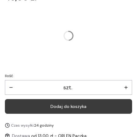
Wybierz wariant produktu:
Poszczególne warianty mogą różnić się ceną
*
Wymiary plakatu
Wybierz
Ilość
szt.
Dodaj do koszyka
Czas wysyłki:
24 godziny
Dostawa
od 13,00 zł
- ORLEN Paczka