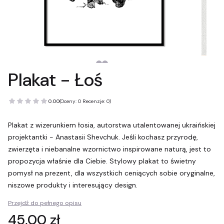
Plakat - Łoś
0.00
(Oceny: 0 Recenzje: 0)
Plakat z wizerunkiem łosia, autorstwa utalentowanej ukraińskiej
projektantki - Anastasii Shevchuk. Jeśli kochasz przyrodę,
zwierzęta i niebanalne wzornictwo inspirowane naturą, jest to
propozycja właśnie dla Ciebie. Stylowy plakat to świetny
pomysł na prezent, dla wszystkich ceniących sobie oryginalne,
niszowe produkty i interesujący design.
Przejdź do pełnego opisu
Cena
45,00 zł