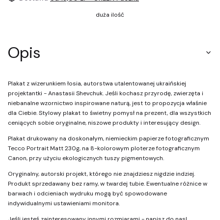
duża ilość
Opis
Plakat z wizerunkiem łosia, autorstwa utalentowanej ukraińskiej
projektantki - Anastasii Shevchuk. Jeśli kochasz przyrodę, zwierzęta i
niebanalne wzornictwo inspirowane naturą, jest to propozycja właśnie
dla Ciebie. Stylowy plakat to świetny pomysł na prezent, dla wszystkich
ceniących sobie oryginalne, niszowe produkty i interesujący design.
Plakat drukowany na doskonałym, niemieckim papierze fotograficznym
Tecco Portrait Matt 230g, na 8-kolorowym ploterze fotograficznym
Canon, przy użyciu ekologicznych tuszy pigmentowych.
Oryginalny, autorski projekt, którego nie znajdziesz nigdzie indziej.
Produkt sprzedawany bez ramy, w twardej tubie. Ewentualne różnice w
barwach i odcieniach wydruku mogą być spowodowane
indywidualnymi ustawieniami monitora.
Jeśli jesteś zainteresowany innymi rozmiarami - napisz do nas!