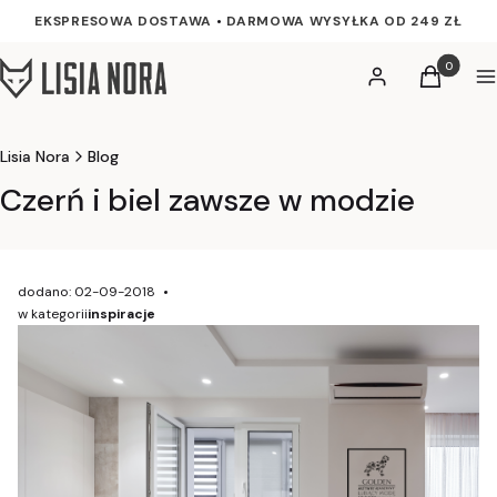
EKSPRESOWA DOSTAWA
•
DARMOWA WYSYŁKA OD 249 ZŁ
Produkty w
Zaloguj się
Koszyk
M
Lisia Nora
Blog
Czerń i biel zawsze w modzie
dodano: 02-09-2018
w kategorii
inspiracje