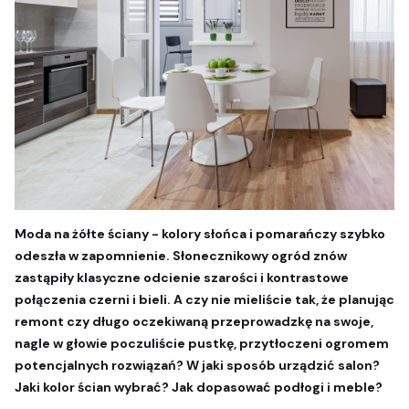
Moda na żółte ściany - kolory słońca i pomarańczy szybko
odeszła w zapomnienie. Słonecznikowy ogród znów
zastąpiły klasyczne
odcienie szarości i kontrastowe
połączenia czerni i bieli. A czy nie mieliście tak, że planując
remont czy długo oczekiwaną
przeprowadzkę na swoje,
nagle w głowie poczuliście pustkę, przytłoczeni ogromem
potencjalnych rozwiązań? W jaki sposób urządzić salon?
Jaki kolor ścian wybrać? Jak dopasować podłogi i meble?