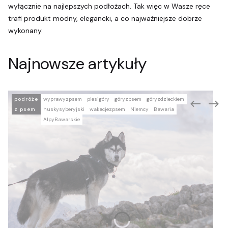
wyłącznie na najlepszych podłożach. Tak więc w Wasze ręce
trafi produkt modny, elegancki, a co najważniejsze dobrze
wykonany.
Najnowsze artykuły
podróże
wyprawyzpsem
piesigóry
góryzpsem
góryzdzieckiem
z psem
huskysyberyjski
wakacjezpsem
Niemcy
Bawaria
AlpyBawarskie