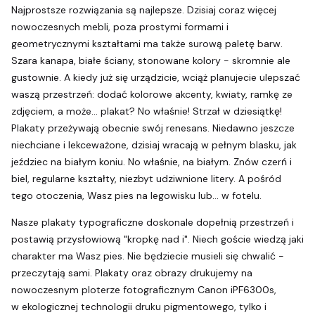
Najprostsze rozwiązania są najlepsze. Dzisiaj coraz więcej
nowoczesnych mebli, poza prostymi formami i
geometrycznymi kształtami ma także surową paletę barw.
Szara kanapa, białe ściany, stonowane kolory - skromnie ale
gustownie. A kiedy już się urządzicie, wciąż planujecie ulepszać
waszą przestrzeń: dodać kolorowe akcenty, kwiaty, ramkę ze
zdjęciem, a może... plakat? No właśnie! Strzał w dziesiątkę!
Plakaty przeżywają obecnie swój renesans. Niedawno jeszcze
niechciane i lekceważone, dzisiaj wracają w pełnym blasku, jak
jeździec na białym koniu. No właśnie, na białym. Znów czerń i
biel, regularne kształty, niezbyt udziwnione litery. A pośród
tego otoczenia, Wasz pies na legowisku lub... w fotelu.
Nasze plakaty typograficzne doskonale dopełnią przestrzeń i
postawią przysłowiową "kropkę nad i". Niech goście wiedzą jaki
charakter ma Wasz pies. Nie będziecie musieli się chwalić -
przeczytają sami. Plakaty oraz obrazy drukujemy na
nowoczesnym ploterze fotograficznym Canon iPF6300s,
w ekologicznej technologii druku pigmentowego, tylko i