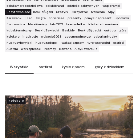
polskamarkaodzieżowa
polskibrand
odzieżdlaaktywnych
wspierampl
uszytewpolsce
BeskidŚląski
Szczyrk
Skrzyczne
Słowenia
Alpy
Karawanki
Bled
święta
christmas
prezenty
pomyslnaprezent
upominki
Szczawnica
MałePieniny
lato2021
bransoletka
biżuteriadrewniana
kubektermiczny
BeskidŻywiecki
Beskidy
BeskidSądecki
outdoor
góry
kolekcje
inspiracje
wakacje2023
zpsemnadmorze
syberianhusky
huskysyberyjski
huskyzadopcji
wakacjezpsem
tyrolwschodni
osttirol
Austria
workoplecaki
Niemcy
Bawaria
AlpyBawarskie
Wszystkie
osttirol
życie z psem
góry z dzieckiem
t
kolekcje