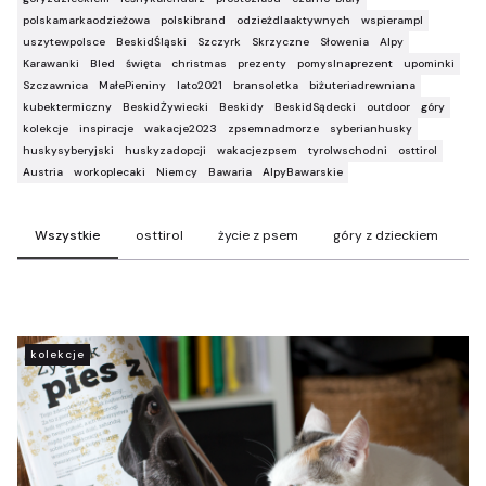
polskamarkaodzieżowa
polskibrand
odzieżdlaaktywnych
wspierampl
uszytewpolsce
BeskidŚląski
Szczyrk
Skrzyczne
Słowenia
Alpy
Karawanki
Bled
święta
christmas
prezenty
pomyslnaprezent
upominki
Szczawnica
MałePieniny
lato2021
bransoletka
biżuteriadrewniana
kubektermiczny
BeskidŻywiecki
Beskidy
BeskidSądecki
outdoor
góry
kolekcje
inspiracje
wakacje2023
zpsemnadmorze
syberianhusky
huskysyberyjski
huskyzadopcji
wakacjezpsem
tyrolwschodni
osttirol
Austria
workoplecaki
Niemcy
Bawaria
AlpyBawarskie
Wszystkie
osttirol
życie z psem
góry z dzieckiem
t
kolekcje