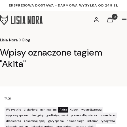
EKSPRESOWA DOSTAWA
•
DARMOWA WYSYŁKA OD 249 ZŁ
Produkty w
Zaloguj się
Koszyk
M
Lisia Nora
Blog
Wpisy oznaczone tagiem
"Akita"
TAGI
Wszystkie
LisiaNora
minimalizm
Akita
Kubek
wystrójwnętrz
wyprawyzpsem
piesigóry
gadżetyzpsami
prezentdlapsiarza
homedecor
dlapsiarza
zpsemnajlepiej
góryzpsem
homedesign
interior
typografia
góryzdzieckiem
leśnykalendarz
prostozlasu
czarno-biały