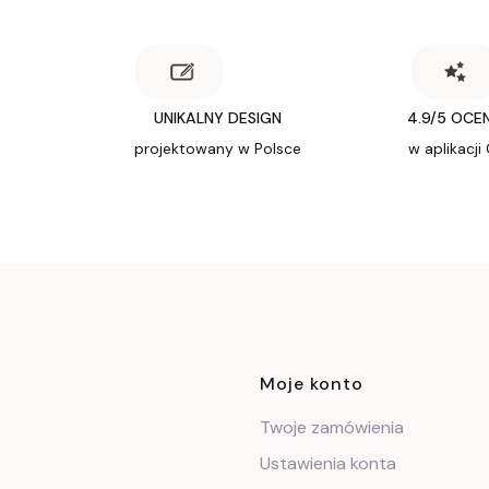
UNIKALNY DESIGN
4.9/5 OCE
projektowany w Polsce
w aplikacji
Linki w stop
Moje konto
Twoje zamówienia
Ustawienia konta