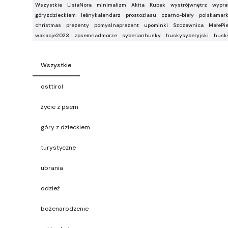
Wszystkie
LisiaNora
minimalizm
Akita
Kubek
wystrójwnętrz
wypr
góryzdzieckiem
leśnykalendarz
prostozlasu
czarno-biały
polskamar
christmas
prezenty
pomyslnaprezent
upominki
Szczawnica
MałePi
wakacje2023
zpsemnadmorze
syberianhusky
huskysyberyjski
husk
Wszystkie
osttirol
życie z psem
góry z dzieckiem
turystyczne
ubrania
odzież
bożenarodzenie