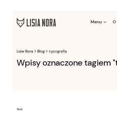
Menu
O
Lisia Nora
Blog
typografia
Wpisy oznaczone tagiem "t
TAGI