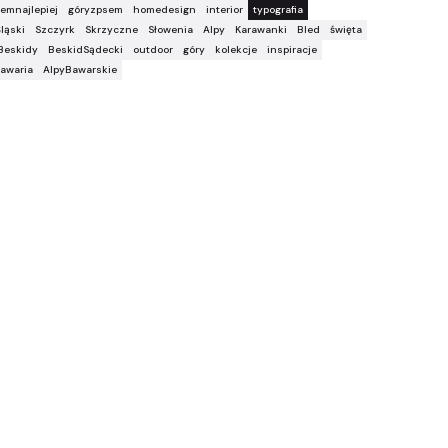
emnajlepiej
góryzpsem
homedesign
interior
typografia
ląski
Szczyrk
Skrzyczne
Słowenia
Alpy
Karawanki
Bled
święta
Beskidy
BeskidSądecki
outdoor
góry
kolekcje
inspiracje
awaria
AlpyBawarskie