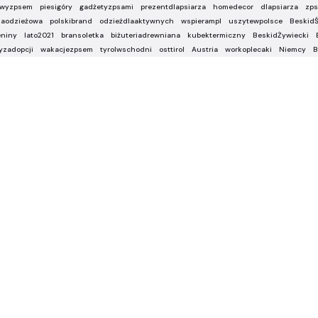
awyzpsem
piesigóry
gadżetyzpsami
prezentdlapsiarza
homedecor
dlapsiarza
zps
kaodzieżowa
polskibrand
odzieżdlaaktywnych
wspierampl
uszytewpolsce
BeskidŚ
eniny
lato2021
bransoletka
biżuteriadrewniana
kubektermiczny
BeskidŻywiecki
yzadopcji
wakacjezpsem
tyrolwschodni
osttirol
Austria
workoplecaki
Niemcy
B