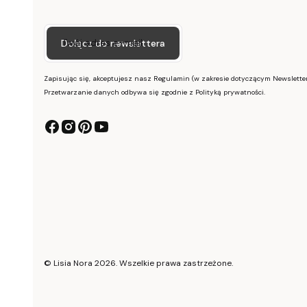
Twój adres e-mail
Dołącz do newslettera
Zapisując się, akceptujesz nasz Regulamin (w zakresie dotyczącym Newsletter
Przetwarzanie danych odbywa się zgodnie z Polityką prywatności.
© Lisia Nora 2026. Wszelkie prawa zastrzeżone.