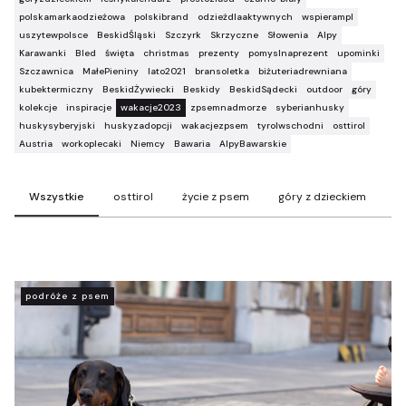
polskamarkaodzieżowa
polskibrand
odzieżdlaaktywnych
wspierampl
uszytewpolsce
BeskidŚląski
Szczyrk
Skrzyczne
Słowenia
Alpy
Karawanki
Bled
święta
christmas
prezenty
pomyslnaprezent
upominki
Szczawnica
MałePieniny
lato2021
bransoletka
biżuteriadrewniana
kubektermiczny
BeskidŻywiecki
Beskidy
BeskidSądecki
outdoor
góry
kolekcje
inspiracje
wakacje2023
zpsemnadmorze
syberianhusky
huskysyberyjski
huskyzadopcji
wakacjezpsem
tyrolwschodni
osttirol
Austria
workoplecaki
Niemcy
Bawaria
AlpyBawarskie
Wszystkie
osttirol
życie z psem
góry z dzieckiem
t
podróże z psem