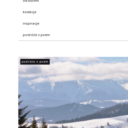
od kuchni
kolekcje
inspiracje
podróże z psem
podróże z psem