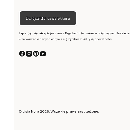
Twój adres e-mail
Dołącz do newslettera
Zapisując się, akceptujesz nasz Regulamin (w zakresie dotyczącym Newsletter
Przetwarzanie danych odbywa się zgodnie z Polityką prywatności.
© Lisia Nora 2026. Wszelkie prawa zastrzeżone.