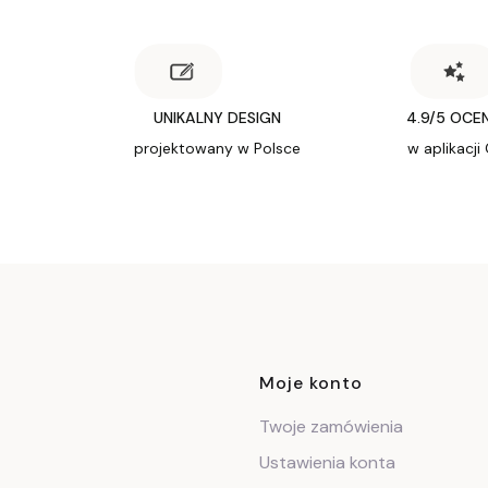
UNIKALNY DESIGN
4.9/5 OCE
projektowany w Polsce
w aplikacji
Linki w stop
Moje konto
Twoje zamówienia
Ustawienia konta