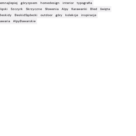
emnajlepiej
góryzpsem
homedesign
interior
typografia
ląski
Szczyrk
Skrzyczne
Słowenia
Alpy
Karawanki
Bled
święta
Beskidy
BeskidSądecki
outdoor
góry
kolekcje
inspiracje
awaria
AlpyBawarskie