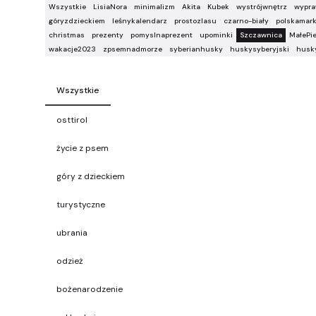
Wszystkie
LisiaNora
minimalizm
Akita
Kubek
wystrójwnętrz
wypr
góryzdzieckiem
leśnykalendarz
prostozlasu
czarno-biały
polskamar
christmas
prezenty
pomyslnaprezent
upominki
Szczawnica
MałePi
wakacje2023
zpsemnadmorze
syberianhusky
huskysyberyjski
husk
Wszystkie
osttirol
życie z psem
góry z dzieckiem
turystyczne
ubrania
odzież
bożenarodzenie