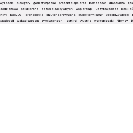
awyzpsem
piesigóry
gadżetyzpsami
prezentdlapsiarza
homedecor
dlapsiarza
zps
kaodzieżowa
polskibrand
odzieżdlaaktywnych
wspierampl
uszytewpolsce
BeskidŚ
eniny
lato2021
bransoletka
biżuteriadrewniana
kubektermiczny
BeskidŻywiecki
yzadopcji
wakacjezpsem
tyrolwschodni
osttirol
Austria
workoplecaki
Niemcy
B