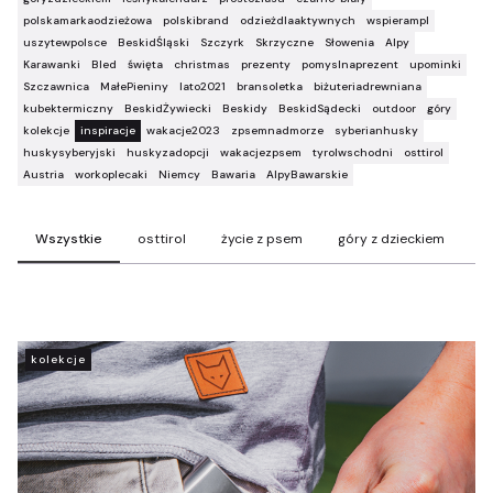
polskamarkaodzieżowa
polskibrand
odzieżdlaaktywnych
wspierampl
uszytewpolsce
BeskidŚląski
Szczyrk
Skrzyczne
Słowenia
Alpy
Karawanki
Bled
święta
christmas
prezenty
pomyslnaprezent
upominki
Szczawnica
MałePieniny
lato2021
bransoletka
biżuteriadrewniana
kubektermiczny
BeskidŻywiecki
Beskidy
BeskidSądecki
outdoor
góry
kolekcje
inspiracje
wakacje2023
zpsemnadmorze
syberianhusky
huskysyberyjski
huskyzadopcji
wakacjezpsem
tyrolwschodni
osttirol
Austria
workoplecaki
Niemcy
Bawaria
AlpyBawarskie
Wszystkie
osttirol
życie z psem
góry z dzieckiem
t
kolekcje